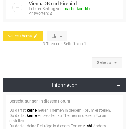
ViennaDB und Firebird
Letzter Beitrag von
martin.koeditz
Antworten:
2
Neues Thema
9 Themen • Seite
1
von
1
Gehe zu
Information
Berechtigungen in diesem Forum
Du darfst
keine
neuen Themen in diesem Forum erstellen.
Du darfst
keine
Antworten zu Themen in diesem Forum
erstellen.
Du darfst deine Beiträge in diesem Forum
nicht
ändern.