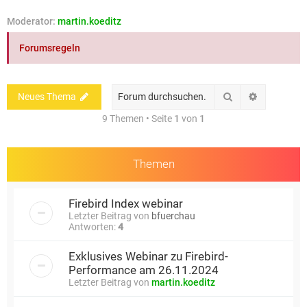
e
Moderator:
martin.koeditz
Forumsregeln
Suche
Erweiterte
Neues Thema
9 Themen • Seite
1
von
1
Themen
Firebird Index webinar
Letzter Beitrag von
bfuerchau
Antworten:
4
Exklusives Webinar zu Firebird-
Performance am 26.11.2024
Letzter Beitrag von
martin.koeditz