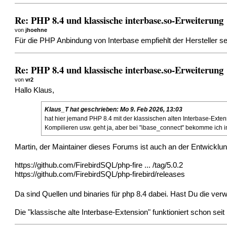
Re: PHP 8.4 und klassische interbase.so-Erweiterung
von
jhoehne
Für die PHP Anbindung von Interbase empfiehlt der Hersteller 
Re: PHP 8.4 und klassische interbase.so-Erweiterung
von
vr2
Hallo Klaus,
Klaus_T
hat geschrieben:
Mo 9. Feb 2026, 13:03
hat hier jemand PHP 8.4 mit der klassischen alten Interbase-Ext
Kompilieren usw. geht ja, aber bei "ibase_connect" bekomme ich imme
Martin, der Maintainer dieses Forums ist auch an der Entwicklung d
https://github.com/FirebirdSQL/php-fire ... /tag/5.0.2
https://github.com/FirebirdSQL/php-firebird/releases
Da sind Quellen und binaries für php 8.4 dabei. Hast Du die ve
Die "klassische alte Interbase-Extension" funktioniert schon seit 