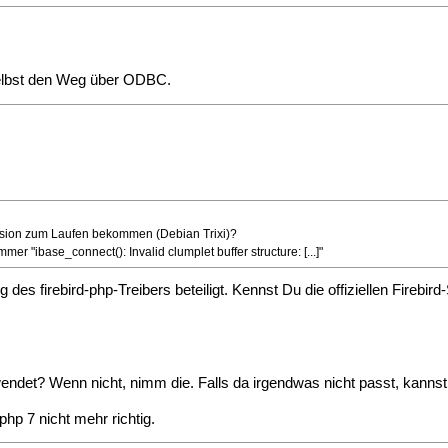
selbst den Weg über ODBC.
ension zum Laufen bekommen (Debian Trixi)?
r "ibase_connect(): Invalid clumplet buffer structure: [...]"
es firebird-php-Treibers beteiligt. Kennst Du die offiziellen Firebird
rwendet? Wenn nicht, nimm die. Falls da irgendwas nicht passt, kanns
php 7 nicht mehr richtig.