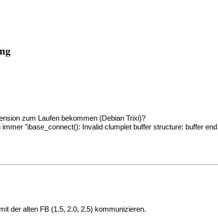
ung
xtension zum Laufen bekommen (Debian Trixi)?
mmer "ibase_connect(): Invalid clumplet buffer structure: buffer end 
mit der alten FB (1.5, 2.0, 2.5) kommunizieren.