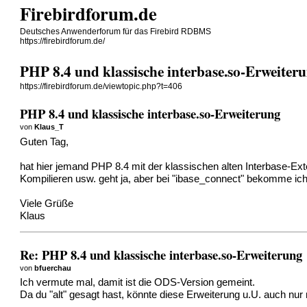
Firebirdforum.de
Deutsches Anwenderforum für das Firebird RDBMS
https://firebirdforum.de/
PHP 8.4 und klassische interbase.so-Erweiter
https://firebirdforum.de/viewtopic.php?t=406
PHP 8.4 und klassische interbase.so-Erweiterung
von
Klaus_T
Guten Tag,
hat hier jemand PHP 8.4 mit der klassischen alten Interbase-E
Kompilieren usw. geht ja, aber bei "ibase_connect" bekomme ich i
Viele Grüße
Klaus
Re: PHP 8.4 und klassische interbase.so-Erweiterung
von
bfuerchau
Ich vermute mal, damit ist die ODS-Version gemeint.
Da du "alt" gesagt hast, könnte diese Erweiterung u.U. auch nur 