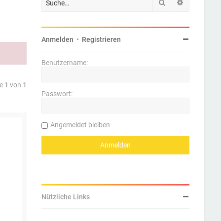
Suche
Erweiterte 
Anmelden
•
Registrieren
Benutzername:
te
1
von
1
Passwort:
Angemeldet bleiben
Nützliche Links