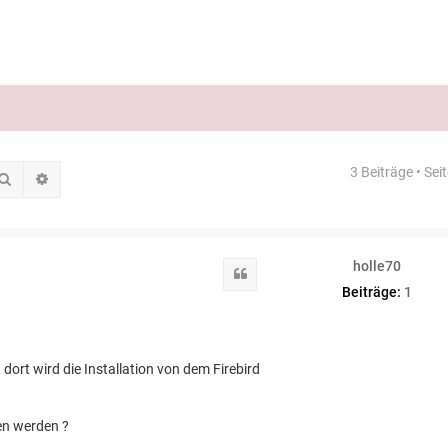
3 Beiträge • Sei
Suche
Erweiterte Suche
holle70
Zitat
Beiträge:
1
ort wird die Installation von dem Firebird
en werden ?