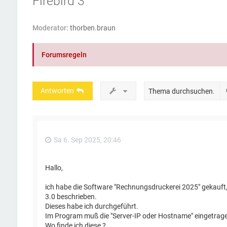
Firebird 3
Moderator:
thorben.braun
Forumsregeln
Antworten
Sa 6. Sep 2025, 20:46
Hallo,
ich habe die Software "Rechnungsdruckerei 2025" gekauft, d
3.0 beschrieben.
Dieses habe ich durchgeführt.
Im Program muß die "Server-IP oder Hostname" eingetrag
Wo finde ich diese ?