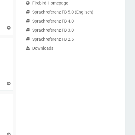
Firebird-Homepage
Sprachreferenz FB 5.0 (Englisch)
Sprachreferenz FB 4.0
N
Sprachreferenz FB 3.0
a
c
Sprachreferenz FB 2.5
h
o
Downloads
b
e
n
N
a
c
h
o
b
e
n
N