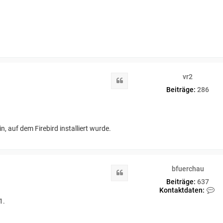
vr2
Zitat
Beiträge:
286
, auf dem Firebird installiert wurde.
bfuerchau
Zitat
Beiträge:
637
K
Kontaktdaten:
o
1.
n
t
a