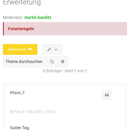
Erweiterung
e
Moderator:
martin.koeditz
Forumsregeln
Antworten
Suche
Erweiterte Suche
6 Beiträge • Seite
1
von
1
Klaus_T
Zitat
Mo 9. Feb 2026, 13:03
Guten Tag,