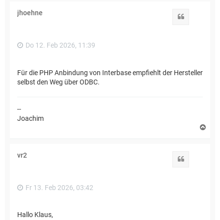
c
h
jhoehne
o
Zitat
b
e
n
Do 12. Feb 2026, 11:39
Für die PHP Anbindung von Interbase empfiehlt der Hersteller
selbst den Weg über ODBC.
--
Joachim
N
a
c
h
vr2
o
Zitat
b
e
n
Fr 13. Feb 2026, 03:42
Hallo Klaus,