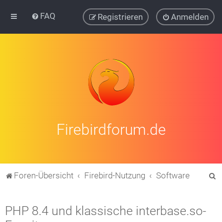
FAQ
Registrieren
Anmelden
Firebirdforum.de
S
Foren-Übersicht
Firebird-Nutzung
Software
u
c
PHP 8.4 und klassische interbase.so-
h