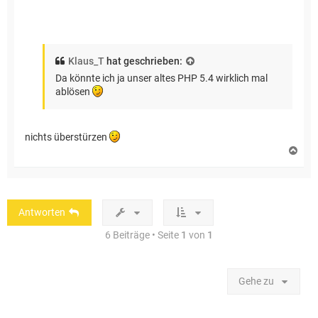
Klaus_T
hat geschrieben:
Da könnte ich ja unser altes PHP 5.4 wirklich mal
ablösen
nichts überstürzen
N
a
c
h
o
b
Antworten
e
n
6 Beiträge • Seite
1
von
1
Gehe zu