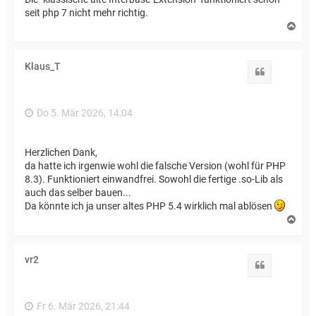
seit php 7 nicht mehr richtig.
N
a
c
h
Klaus_T
o
Zitat
b
e
n
Do 5. Mär 2026, 14:04
Herzlichen Dank,
da hatte ich irgenwie wohl die falsche Version (wohl für PHP
8.3). Funktioniert einwandfrei. Sowohl die fertige .so-Lib als
auch das selber bauen...
Da könnte ich ja unser altes PHP 5.4 wirklich mal ablösen
N
a
c
h
vr2
o
Zitat
b
e
n
Fr 6. Mär 2026, 21:44