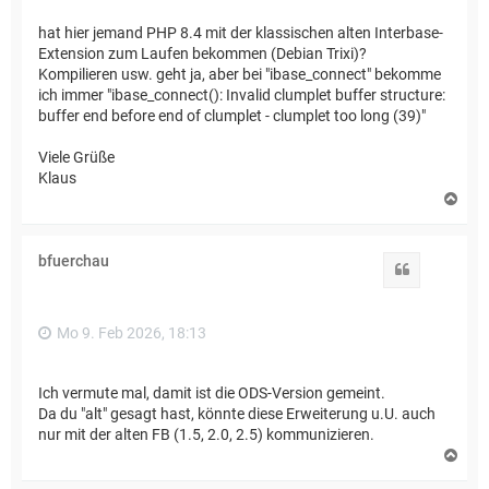
hat hier jemand PHP 8.4 mit der klassischen alten Interbase-
Extension zum Laufen bekommen (Debian Trixi)?
Kompilieren usw. geht ja, aber bei "ibase_connect" bekomme
ich immer "ibase_connect(): Invalid clumplet buffer structure:
buffer end before end of clumplet - clumplet too long (39)"
Viele Grüße
Klaus
N
a
c
h
bfuerchau
o
Zitat
b
e
n
Mo 9. Feb 2026, 18:13
Ich vermute mal, damit ist die ODS-Version gemeint.
Da du "alt" gesagt hast, könnte diese Erweiterung u.U. auch
nur mit der alten FB (1.5, 2.0, 2.5) kommunizieren.
N
a