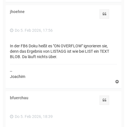
c
h
jhoehne
o
Zitat
b
e
n
Do 5. Feb 2026, 17:56
In der FB6 Doku heißt es "ON OVERFLOW" ignorieren sie,
denn das Ergebnis von LISTAGG ist wie bei LIST ein TEXT
BLOB. Da läuft nichts über.
--
Joachim
N
a
c
h
bfuerchau
o
Zitat
b
e
n
Do 5. Feb 2026, 18:39