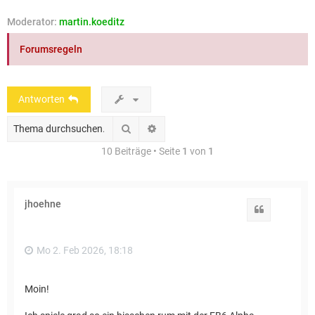
e
Moderator:
martin.koeditz
Forumsregeln
Antworten
Suche
Erweiterte Suche
10 Beiträge • Seite
1
von
1
jhoehne
Zitat
Mo 2. Feb 2026, 18:18
Moin!