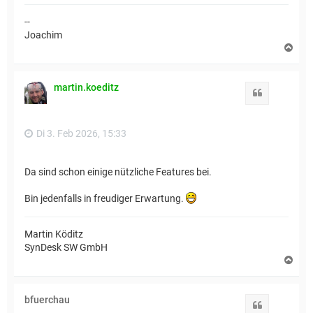
--
Joachim
N
a
c
h
martin.koeditz
o
Zitat
b
e
n
Di 3. Feb 2026, 15:33
Da sind schon einige nützliche Features bei.
Bin jedenfalls in freudiger Erwartung.
Martin Köditz
SynDesk SW GmbH
N
a
c
h
bfuerchau
o
Zitat