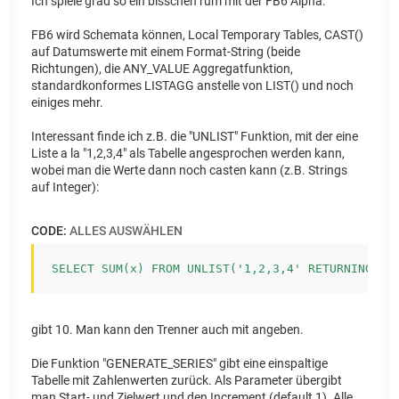
Ich spiele grad so ein bisschen rum mit der FB6 Alpha.
FB6 wird Schemata können, Local Temporary Tables, CAST()
auf Datumswerte mit einem Format-String (beide
Richtungen), die ANY_VALUE Aggregatfunktion,
standardkonformes LISTAGG anstelle von LIST() und noch
einiges mehr.
Interessant finde ich z.B. die "UNLIST" Funktion, mit der eine
Liste a la "1,2,3,4" als Tabelle angesprochen werden kann,
wobei man die Werte dann noch casten kann (z.B. Strings
auf Integer):
CODE:
ALLES AUSWÄHLEN
SELECT SUM(x) FROM UNLIST('1,2,3,4' RETURNING IN
gibt 10. Man kann den Trenner auch mit angeben.
Die Funktion "GENERATE_SERIES" gibt eine einspaltige
Tabelle mit Zahlenwerten zurück. Als Parameter übergibt
man Start- und Zielwert und den Increment (default 1). Alle