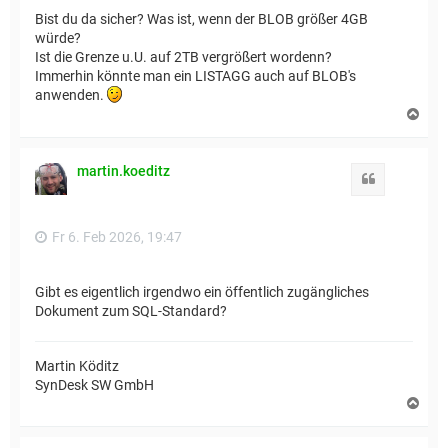
Bist du da sicher? Was ist, wenn der BLOB größer 4GB
würde?
Ist die Grenze u.U. auf 2TB vergrößert wordenn?
Immerhin könnte man ein LISTAGG auch auf BLOB's
anwenden.
N
a
c
h
martin.koeditz
o
Zitat
b
e
n
Fr 6. Feb 2026, 19:47
Gibt es eigentlich irgendwo ein öffentlich zugängliches
Dokument zum SQL-Standard?
Martin Köditz
SynDesk SW GmbH
N
a
c