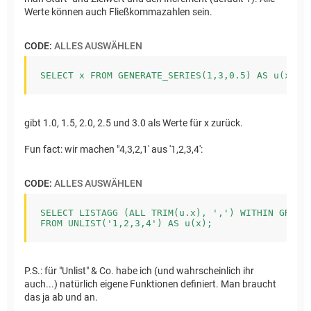
Werte können auch Fließkommazahlen sein.
CODE:
ALLES AUSWÄHLEN
SELECT x FROM GENERATE_SERIES(1,3,0.5) AS u(x)
gibt 1.0, 1.5, 2.0, 2.5 und 3.0 als Werte für x zurück.
Fun fact: wir machen "4,3,2,1' aus '1,2,3,4':
CODE:
ALLES AUSWÄHLEN
SELECT LISTAGG (ALL TRIM(u.x), ',') WITHIN GROUP 
FROM UNLIST('1,2,3,4') AS u(x);
P.S.: für "Unlist" & Co. habe ich (und wahrscheinlich ihr
auch...) natürlich eigene Funktionen definiert. Man braucht
das ja ab und an.