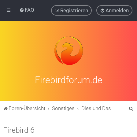
FAQ
Registrieren
Anmelden
Firebirdforum.de
S
Foren-Übersicht
Sonstiges
Dies und Das
u
c
Firebird 6
h