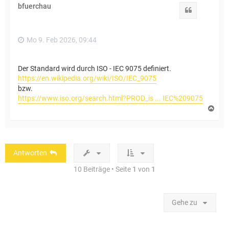
h
bfuerchau
o
Zitat
b
e
n
Mo 9. Feb 2026, 09:44
Der Standard wird durch ISO - IEC 9075 definiert.
https://en.wikipedia.org/wiki/ISO/IEC_9075
bzw.
https://www.iso.org/search.html?PROD_is ... IEC%209075
N
a
c
h
o
b
Antworten
e
n
10 Beiträge • Seite
1
von
1
Gehe zu