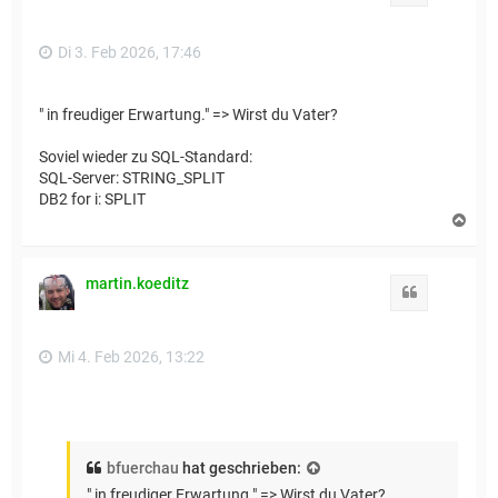
b
e
n
Di 3. Feb 2026, 17:46
" in freudiger Erwartung." => Wirst du Vater?
Soviel wieder zu SQL-Standard:
SQL-Server: STRING_SPLIT
DB2 for i: SPLIT
N
a
c
h
martin.koeditz
o
Zitat
b
e
n
Mi 4. Feb 2026, 13:22
bfuerchau
hat geschrieben:
" in freudiger Erwartung." => Wirst du Vater?