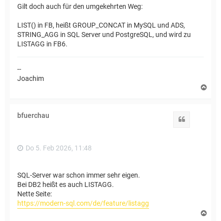
Gilt doch auch für den umgekehrten Weg:
LIST() in FB, heißt GROUP_CONCAT in MySQL und ADS,
STRING_AGG in SQL Server und PostgreSQL, und wird zu
LISTAGG in FB6.
--
Joachim
N
a
c
h
bfuerchau
o
Zitat
b
e
n
Do 5. Feb 2026, 11:48
SQL-Server war schon immer sehr eigen.
Bei DB2 heißt es auch LISTAGG.
Nette Seite:
https://modern-sql.com/de/feature/listagg
N
a