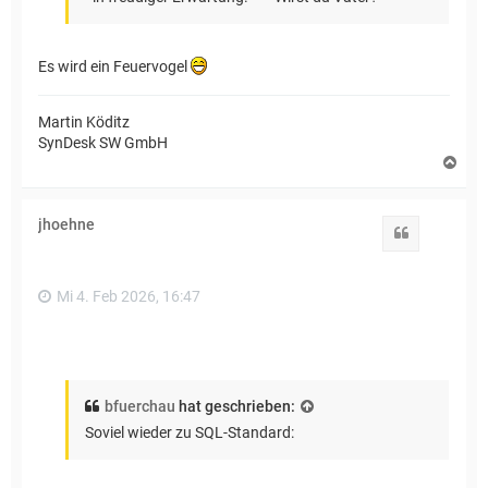
Es wird ein Feuervogel
Martin Köditz
SynDesk SW GmbH
N
a
c
h
jhoehne
o
Zitat
b
e
n
Mi 4. Feb 2026, 16:47
bfuerchau
hat geschrieben:
Soviel wieder zu SQL-Standard: