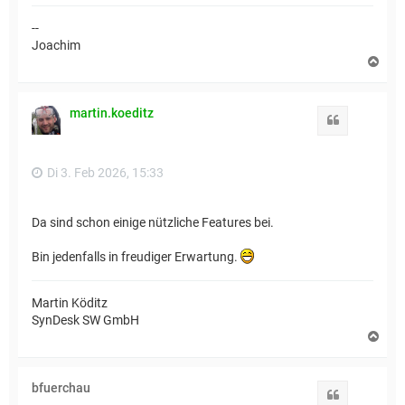
--
Joachim
N
a
c
h
martin.koeditz
o
Zitat
b
e
n
Di 3. Feb 2026, 15:33
Da sind schon einige nützliche Features bei.
Bin jedenfalls in freudiger Erwartung.
Martin Köditz
SynDesk SW GmbH
N
a
c
h
bfuerchau
o
Zitat