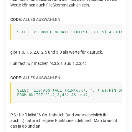
Werte können auch Fließkommazahlen sein.
CODE:
ALLES AUSWÄHLEN
SELECT x FROM GENERATE_SERIES(1,3,0.5) AS u(x)
gibt 1.0, 1.5, 2.0, 2.5 und 3.0 als Werte für x zurück.
Fun fact: wir machen "4,3,2,1' aus '1,2,3,4':
CODE:
ALLES AUSWÄHLEN
SELECT LISTAGG (ALL TRIM(u.x), ',') WITHIN GROUP 
FROM UNLIST('1,2,3,4') AS u(x);
P.S.: für "Unlist" & Co. habe ich (und wahrscheinlich ihr
auch...) natürlich eigene Funktionen definiert. Man braucht
das ja ab und an.