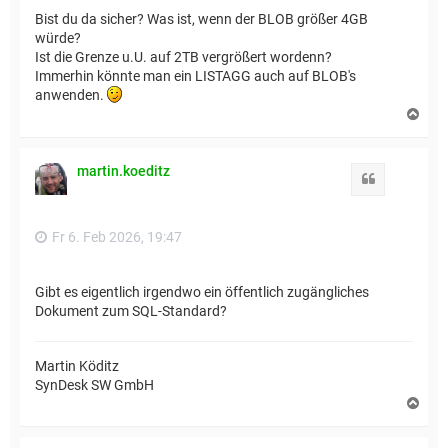
Bist du da sicher? Was ist, wenn der BLOB größer 4GB
würde?
Ist die Grenze u.U. auf 2TB vergrößert wordenn?
Immerhin könnte man ein LISTAGG auch auf BLOB's
anwenden.
N
a
c
h
martin.koeditz
o
Zitat
b
e
n
Fr 6. Feb 2026, 19:47
Gibt es eigentlich irgendwo ein öffentlich zugängliches
Dokument zum SQL-Standard?
Martin Köditz
SynDesk SW GmbH
N
a
c