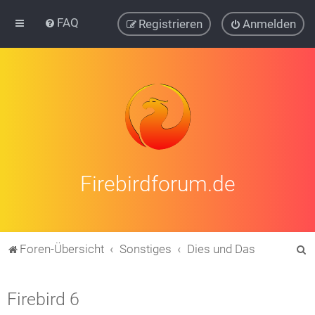
FAQ
Registrieren
Anmelden
Firebirdforum.de
S
Foren-Übersicht
Sonstiges
Dies und Das
u
c
Firebird 6
h