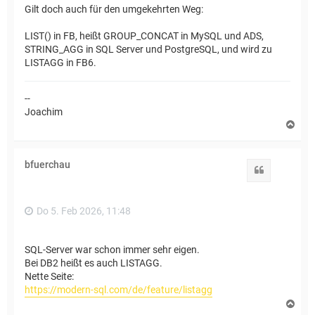
Gilt doch auch für den umgekehrten Weg:
LIST() in FB, heißt GROUP_CONCAT in MySQL und ADS,
STRING_AGG in SQL Server und PostgreSQL, und wird zu
LISTAGG in FB6.
--
Joachim
N
a
c
h
bfuerchau
o
Zitat
b
e
n
Do 5. Feb 2026, 11:48
SQL-Server war schon immer sehr eigen.
Bei DB2 heißt es auch LISTAGG.
Nette Seite:
https://modern-sql.com/de/feature/listagg
N
a