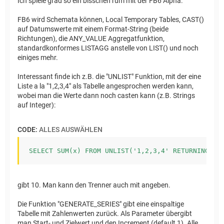
Ich spiele grad so ein bisschen rum mit der FB6 Alpha.
FB6 wird Schemata können, Local Temporary Tables, CAST()
auf Datumswerte mit einem Format-String (beide
Richtungen), die ANY_VALUE Aggregatfunktion,
standardkonformes LISTAGG anstelle von LIST() und noch
einiges mehr.
Interessant finde ich z.B. die "UNLIST" Funktion, mit der eine
Liste a la "1,2,3,4" als Tabelle angesprochen werden kann,
wobei man die Werte dann noch casten kann (z.B. Strings
auf Integer):
CODE:
ALLES AUSWÄHLEN
SELECT SUM(x) FROM UNLIST('1,2,3,4' RETURNING IN
gibt 10. Man kann den Trenner auch mit angeben.
Die Funktion "GENERATE_SERIES" gibt eine einspaltige
Tabelle mit Zahlenwerten zurück. Als Parameter übergibt
man Start- und Zielwert und den Increment (default 1). Alle