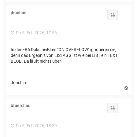
c
h
jhoehne
o
Zitat
b
e
n
Do 5. Feb 2026, 17:56
In der FB6 Doku heißt es "ON OVERFLOW" ignorieren sie,
denn das Ergebnis von LISTAGG ist wie bei LIST ein TEXT
BLOB. Da läuft nichts über.
--
Joachim
N
a
c
h
bfuerchau
o
Zitat
b
e
n
Do 5. Feb 2026, 18:39