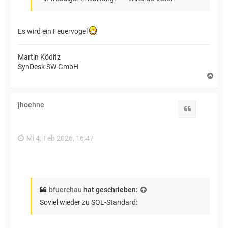
Es wird ein Feuervogel
Martin Köditz
SynDesk SW GmbH
N
a
c
h
jhoehne
o
Zitat
b
e
n
Mi 4. Feb 2026, 16:47
bfuerchau
hat geschrieben:
Soviel wieder zu SQL-Standard: