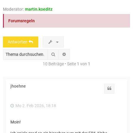
e
Moderator:
martin.koeditz
Forumsregeln
Antworten
Suche
Erweiterte Suche
10 Beiträge • Seite
1
von
1
jhoehne
Zitat
Mo 2. Feb 2026, 18:18
Moin!