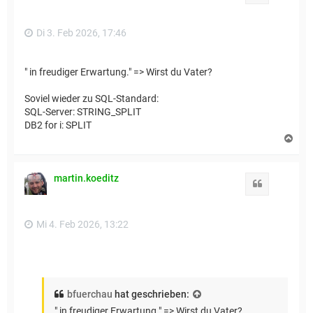
b
e
n
Di 3. Feb 2026, 17:46
" in freudiger Erwartung." => Wirst du Vater?
Soviel wieder zu SQL-Standard:
SQL-Server: STRING_SPLIT
DB2 for i: SPLIT
N
a
c
h
martin.koeditz
o
Zitat
b
e
n
Mi 4. Feb 2026, 13:22
bfuerchau
hat geschrieben:
" in freudiger Erwartung." => Wirst du Vater?