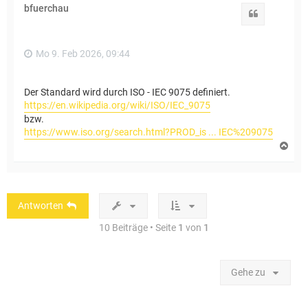
h
bfuerchau
o
Zitat
b
e
n
Mo 9. Feb 2026, 09:44
Der Standard wird durch ISO - IEC 9075 definiert.
https://en.wikipedia.org/wiki/ISO/IEC_9075
bzw.
https://www.iso.org/search.html?PROD_is ... IEC%209075
N
a
c
h
o
b
Antworten
e
n
10 Beiträge • Seite
1
von
1
Gehe zu