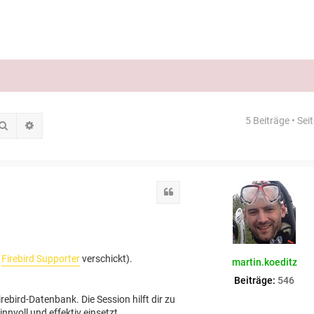
5 Beiträge • Sei
Suche
Erweiterte Suche
Zitat
e
Firebird Supporter
verschickt).
martin.koeditz
Beiträge:
546
ebird-Datenbank. Die Session hilft dir zu
innvoll und effektiv einsetzt.