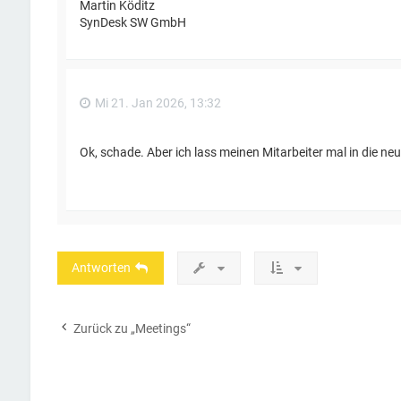
Martin Köditz
SynDesk SW GmbH
Mi 21. Jan 2026, 13:32
Ok, schade. Aber ich lass meinen Mitarbeiter mal in die n
Antworten
Zurück zu „Meetings“