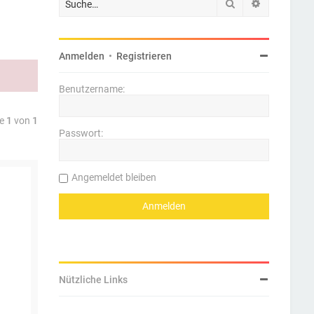
Suche
Erweiterte 
Anmelden
•
Registrieren
Benutzername:
te
1
von
1
Passwort:
Angemeldet bleiben
Nützliche Links