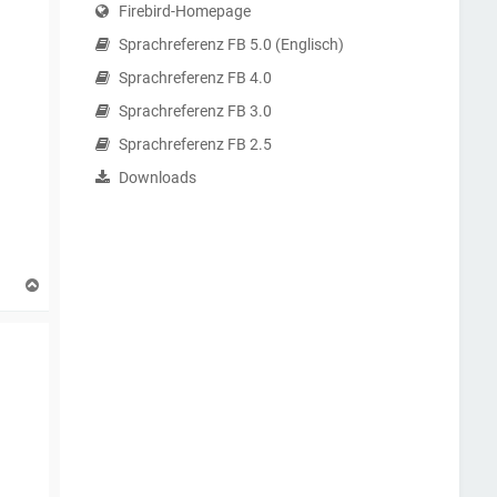
Firebird-Homepage
Sprachreferenz FB 5.0 (Englisch)
Sprachreferenz FB 4.0
Sprachreferenz FB 3.0
Sprachreferenz FB 2.5
Downloads
N
a
c
h
o
b
e
n