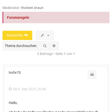
e
Moderator:
thorben.braun
Forumsregeln
Antworten
Suche
Erweiterte Suche
3 Beiträge • Seite
1
von
1
holle70
Zitat
Sa 6. Sep 2025, 20:46
Hallo,