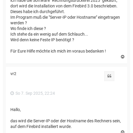
ich habe die Software "Rechnungsdruckerei 2025" gekauft,
dort wird die Installation von dem Firebird 3.0 beschrieben.
Dieses habe ich durchgeführt.
Im Program muß die "Server-IP oder Hostname" eingetragen
werden ?
Wo finde ich diese ?
Ich stehe da ein wenig auf dem Schlauch...
Wird denn keine Feste IP benötigt ?
Für Eure Hilfe möchte ich mich im voraus bedanken !
N
a
c
h
vr2
o
Zitat
b
e
n
So 7. Sep 2025, 22:24
Hallo,
das wird die Server-IP oder der Hostname des Rechners sein,
auf dem Firebird installiert wurde.
N