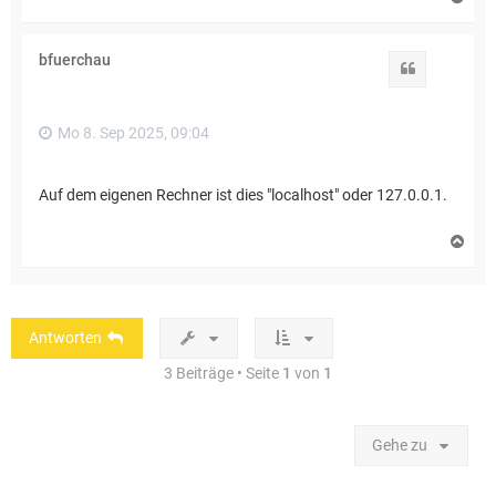
a
c
h
bfuerchau
o
Zitat
b
e
n
Mo 8. Sep 2025, 09:04
Auf dem eigenen Rechner ist dies "localhost" oder 127.0.0.1.
N
a
c
h
o
b
Antworten
e
n
3 Beiträge • Seite
1
von
1
Gehe zu