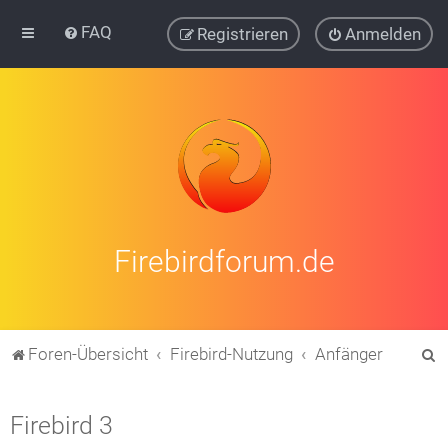
FAQ
Registrieren
Anmelden
Firebirdforum.de
S
Foren-Übersicht
Firebird-Nutzung
Anfänger
u
c
Firebird 3
h