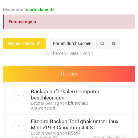
e
Moderator:
martin.koeditz
Forumsregeln
Suche
Erweiterte
Neues Thema
13 Themen • Seite
1
von
1
Themen
Backup auf lokalen Computer
beschleunigen
Letzter Beitrag von
bfuerchau
Antworten:
6
Firebird Backup Tool gbak unter Linux
Mint v19.3 Cinnamon 4.4.8
Letzter Beitrag von
RS667
Antworten:
31