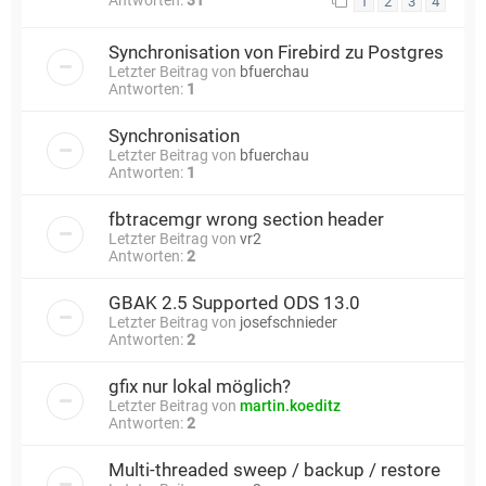
1
2
3
4
Synchronisation von Firebird zu Postgres
Letzter Beitrag von
bfuerchau
Antworten:
1
Synchronisation
Letzter Beitrag von
bfuerchau
Antworten:
1
fbtracemgr wrong section header
Letzter Beitrag von
vr2
Antworten:
2
GBAK 2.5 Supported ODS 13.0
Letzter Beitrag von
josefschnieder
Antworten:
2
gfix nur lokal möglich?
Letzter Beitrag von
martin.koeditz
Antworten:
2
Multi-threaded sweep / backup / restore