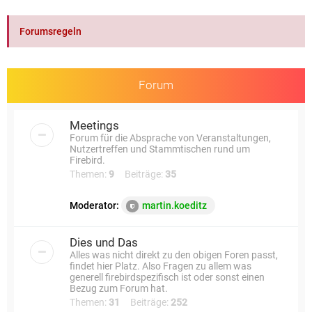
e
Forumsregeln
Forum
Meetings
Forum für die Absprache von Veranstaltungen,
Nutzertreffen und Stammtischen rund um
Firebird.
Themen:
9
Beiträge:
35
Moderator:
martin.koeditz
Dies und Das
Alles was nicht direkt zu den obigen Foren passt,
findet hier Platz. Also Fragen zu allem was
generell firebirdspezifisch ist oder sonst einen
Bezug zum Forum hat.
Themen:
31
Beiträge:
252