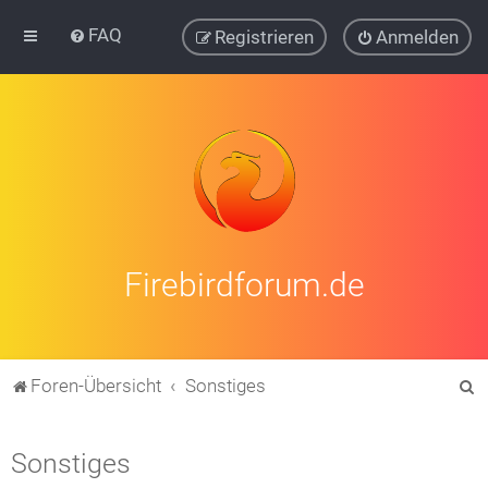
FAQ
Registrieren
Anmelden
Firebirdforum.de
S
Foren-Übersicht
Sonstiges
u
c
Sonstiges
h