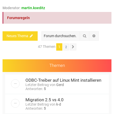
e
Moderator:
martin.koeditz
Forumsregeln
Suche
Erweiterte
Neues Thema
47 Themen
1
2
Nächste
Themen
ODBC-Treiber auf Linux Mint installieren
Letzter Beitrag von
Gerd
Antworten:
5
Migration 2.5 vs 4.0
Letzter Beitrag von
k-d
Antworten:
5