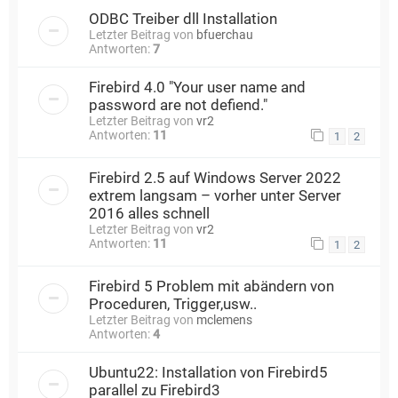
ODBC Treiber dll Installation
Letzter Beitrag von
bfuerchau
Antworten:
7
Firebird 4.0 "Your user name and
password are not defiend."
Letzter Beitrag von
vr2
Antworten:
11
1
2
Firebird 2.5 auf Windows Server 2022
extrem langsam – vorher unter Server
2016 alles schnell
Letzter Beitrag von
vr2
Antworten:
11
1
2
Firebird 5 Problem mit abändern von
Proceduren, Trigger,usw..
Letzter Beitrag von
mclemens
Antworten:
4
Ubuntu22: Installation von Firebird5
parallel zu Firebird3