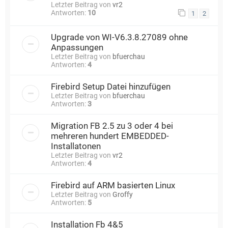
Letzter Beitrag von
vr2
Antworten:
10
1
2
Upgrade von WI-V6.3.8.27089 ohne
Anpassungen
Letzter Beitrag von
bfuerchau
Antworten:
4
Firebird Setup Datei hinzufügen
Letzter Beitrag von
bfuerchau
Antworten:
3
Migration FB 2.5 zu 3 oder 4 bei
mehreren hundert EMBEDDED-
Installatonen
Letzter Beitrag von
vr2
Antworten:
4
Firebird auf ARM basierten Linux
Letzter Beitrag von
Groffy
Antworten:
5
Installation Fb 4&5