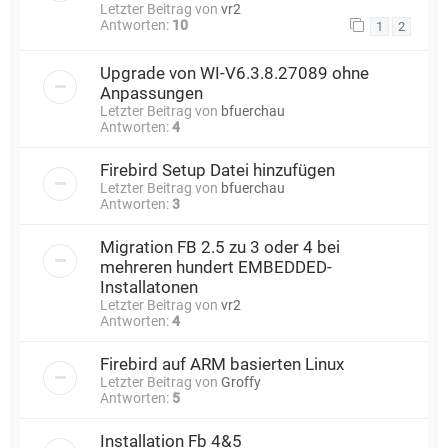
Letzter Beitrag von
vr2
Antworten:
10
1
2
Upgrade von WI-V6.3.8.27089 ohne
Anpassungen
Letzter Beitrag von
bfuerchau
Antworten:
4
Firebird Setup Datei hinzufügen
Letzter Beitrag von
bfuerchau
Antworten:
3
Migration FB 2.5 zu 3 oder 4 bei
mehreren hundert EMBEDDED-
Installatonen
Letzter Beitrag von
vr2
Antworten:
4
Firebird auf ARM basierten Linux
Letzter Beitrag von
Groffy
Antworten:
5
Installation Fb 4&5