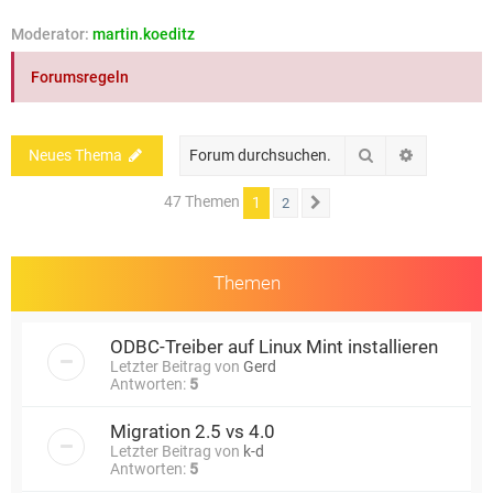
e
Moderator:
martin.koeditz
Forumsregeln
Suche
Erweiterte
Neues Thema
47 Themen
1
2
Nächste
Themen
ODBC-Treiber auf Linux Mint installieren
Letzter Beitrag von
Gerd
Antworten:
5
Migration 2.5 vs 4.0
Letzter Beitrag von
k-d
Antworten:
5