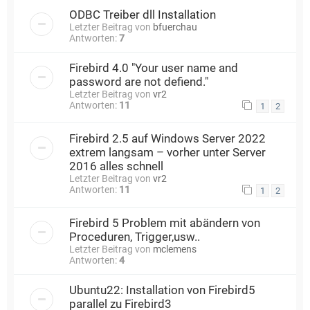
ODBC Treiber dll Installation
Letzter Beitrag von
bfuerchau
Antworten:
7
Firebird 4.0 "Your user name and
password are not defiend."
Letzter Beitrag von
vr2
Antworten:
11
1
2
Firebird 2.5 auf Windows Server 2022
extrem langsam – vorher unter Server
2016 alles schnell
Letzter Beitrag von
vr2
Antworten:
11
1
2
Firebird 5 Problem mit abändern von
Proceduren, Trigger,usw..
Letzter Beitrag von
mclemens
Antworten:
4
Ubuntu22: Installation von Firebird5
parallel zu Firebird3