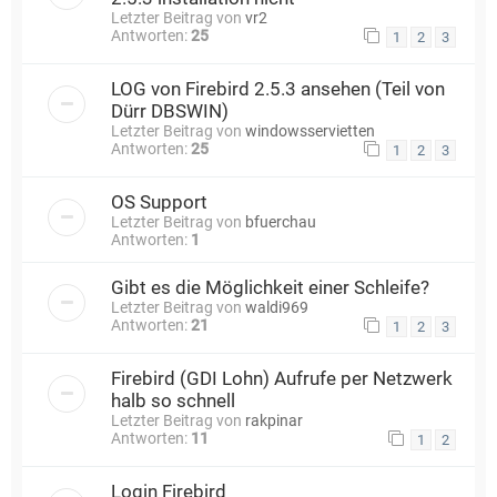
Letzter Beitrag von
vr2
Antworten:
25
1
2
3
LOG von Firebird 2.5.3 ansehen (Teil von
Dürr DBSWIN)
Letzter Beitrag von
windowsservietten
Antworten:
25
1
2
3
OS Support
Letzter Beitrag von
bfuerchau
Antworten:
1
Gibt es die Möglichkeit einer Schleife?
Letzter Beitrag von
waldi969
Antworten:
21
1
2
3
Firebird (GDI Lohn) Aufrufe per Netzwerk
halb so schnell
Letzter Beitrag von
rakpinar
Antworten:
11
1
2
Login Firebird