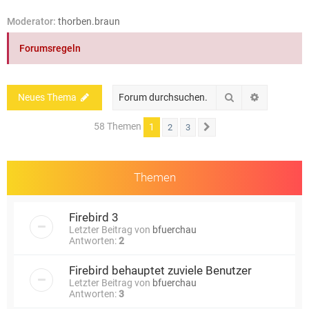
e
Moderator:
thorben.braun
Forumsregeln
Suche
Erweiterte
Neues Thema
58 Themen
1
2
3
Nächste
Themen
Firebird 3
Letzter Beitrag von
bfuerchau
Antworten:
2
Firebird behauptet zuviele Benutzer
Letzter Beitrag von
bfuerchau
Antworten:
3