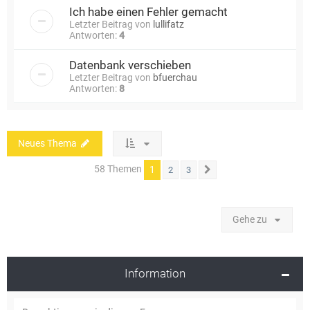
Ich habe einen Fehler gemacht
Letzter Beitrag von
lullifatz
Antworten:
4
Datenbank verschieben
Letzter Beitrag von
bfuerchau
Antworten:
8
Neues Thema
58 Themen
1
2
3
Nächste
Gehe zu
Information