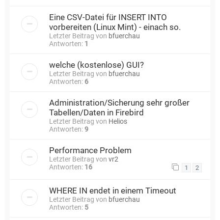
Eine CSV-Datei für INSERT INTO
vorbereiten (Linux Mint) - einach so.
Letzter Beitrag von
bfuerchau
Antworten:
1
welche (kostenlose) GUI?
Letzter Beitrag von
bfuerchau
Antworten:
6
Administration/Sicherung sehr großer
Tabellen/Daten in Firebird
Letzter Beitrag von
Helios
Antworten:
9
Performance Problem
Letzter Beitrag von
vr2
Antworten:
16
1
2
WHERE IN endet in einem Timeout
Letzter Beitrag von
bfuerchau
Antworten:
5