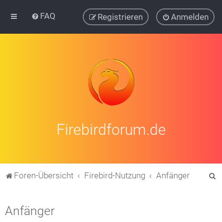
FAQ
Registrieren
Anmelden
Firebirdforum.de
S
Foren-Übersicht
Firebird-Nutzung
Anfänger
u
c
Anfänger
h