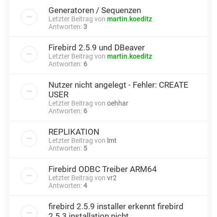
Generatoren / Sequenzen
Letzter Beitrag von
martin.koeditz
Antworten:
3
Firebird 2.5.9 und DBeaver
Letzter Beitrag von
martin.koeditz
Antworten:
6
Nutzer nicht angelegt - Fehler: CREATE
USER
Letzter Beitrag von
oehhar
Antworten:
6
REPLIKATION
Letzter Beitrag von
lmt
Antworten:
5
Firebird ODBC Treiber ARM64
Letzter Beitrag von
vr2
Antworten:
4
firebird 2.5.9 installer erkennt firebird
2.5.3 installation nicht