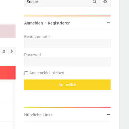
Suche
Erweiterte 
Anmelden
•
Registrieren
Benutzername:
3
Nächste
Passwort:
Angemeldet bleiben
Nützliche Links