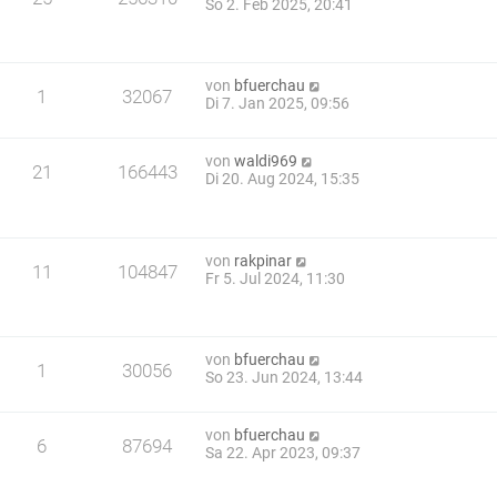
So 2. Feb 2025, 20:41
von
bfuerchau
1
32067
Di 7. Jan 2025, 09:56
von
waldi969
21
166443
Di 20. Aug 2024, 15:35
von
rakpinar
11
104847
Fr 5. Jul 2024, 11:30
von
bfuerchau
1
30056
So 23. Jun 2024, 13:44
von
bfuerchau
6
87694
Sa 22. Apr 2023, 09:37