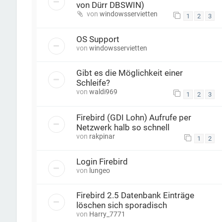
von Dürr DBSWIN)
von
windowsservietten
1
2
3
OS Support
von
windowsservietten
Gibt es die Möglichkeit einer
Schleife?
von
waldi969
1
2
3
Firebird (GDI Lohn) Aufrufe per
Netzwerk halb so schnell
von
rakpinar
1
2
Login Firebird
von
lungeo
Firebird 2.5 Datenbank Einträge
löschen sich sporadisch
von
Harry_7771