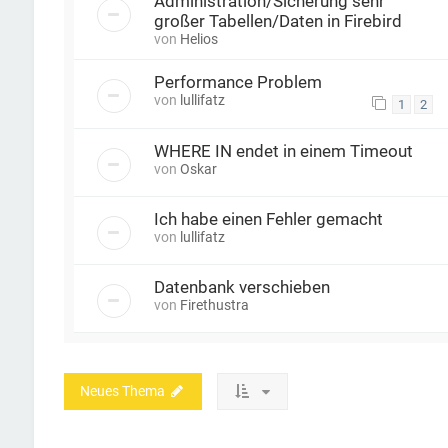
Administration/Sicherung sehr
großer Tabellen/Daten in Firebird
von
Helios
Performance Problem
von
lullifatz
1
2
WHERE IN endet in einem Timeout
von
Oskar
Ich habe einen Fehler gemacht
von
lullifatz
Datenbank verschieben
von
Firethustra
Neues Thema