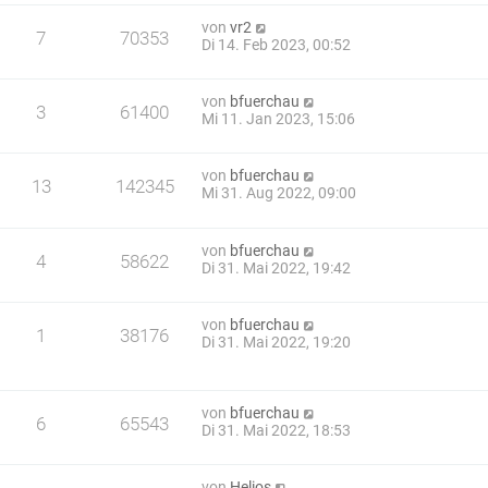
von
vr2
7
70353
Di 14. Feb 2023, 00:52
von
bfuerchau
3
61400
Mi 11. Jan 2023, 15:06
von
bfuerchau
13
142345
Mi 31. Aug 2022, 09:00
von
bfuerchau
4
58622
Di 31. Mai 2022, 19:42
von
bfuerchau
1
38176
Di 31. Mai 2022, 19:20
von
bfuerchau
6
65543
Di 31. Mai 2022, 18:53
von
Helios