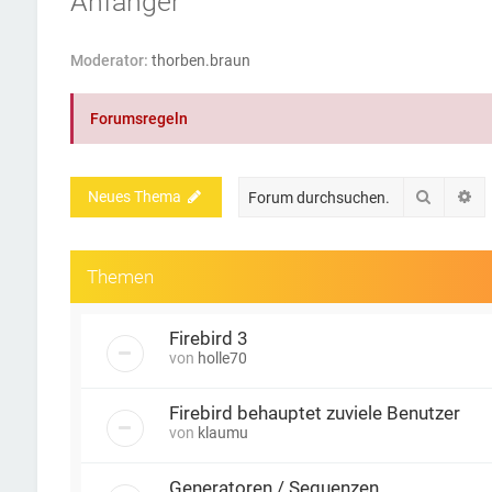
Anfänger
Moderator:
thorben.braun
Forumsregeln
Suche
Er
Neues Thema
Themen
Firebird 3
von
holle70
Firebird behauptet zuviele Benutzer
von
klaumu
Generatoren / Sequenzen