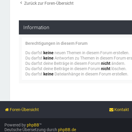
Zurück zur Foren-Übersicht
Information
Berechtigungen in diesem Forum
Du darfst
keine
neuen Themen in diesem Forum erstellen.
Du darfst
keine
Antworten zu Themen in diesem Forum erst
Du darfst deine Beiträge in diesem Forum
nicht
ändern.
Du darfst deine Beiträge in diesem Forum
nicht
löschen.
Du darfst
keine
Dateianhänge in diesem Forum erstellen.
Foren-Übersicht
Kontakt
Powered by
phpBB
™
Deutsche Übersetzung durch
phpBB.de