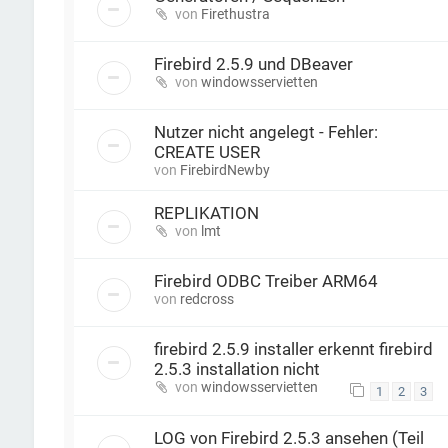
von
Firethustra
Firebird 2.5.9 und DBeaver
von
windowsservietten
Nutzer nicht angelegt - Fehler:
CREATE USER
von
FirebirdNewby
REPLIKATION
von
lmt
Firebird ODBC Treiber ARM64
von
redcross
firebird 2.5.9 installer erkennt firebird
2.5.3 installation nicht
von
windowsservietten
1
2
3
LOG von Firebird 2.5.3 ansehen (Teil