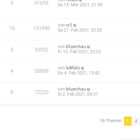
9
91659
Sa 13. Mär 2021, 21:50
von
vr2
16
141956
Sa 27. Feb 2021, 02:55
von
bfuerchau
5
59592
Fr 12. Feb 2021, 22:23
von
lullifatz
4
58898
Do 4. Feb 2021, 13:42
von
bfuerchau
8
72220
Di 2. Feb 2021, 09:37
58 Themen
1
2