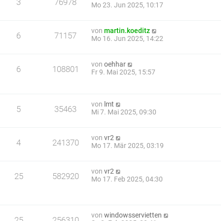
3
76978
Mo 23. Jun 2025, 10:17
von
martin.koeditz
6
71157
Mo 16. Jun 2025, 14:22
von
oehhar
6
108801
Fr 9. Mai 2025, 15:57
von
lmt
5
35463
Mi 7. Mai 2025, 09:30
von
vr2
4
241370
Mo 17. Mär 2025, 03:19
von
vr2
25
582920
Mo 17. Feb 2025, 04:30
von
windowsservietten
25
256310