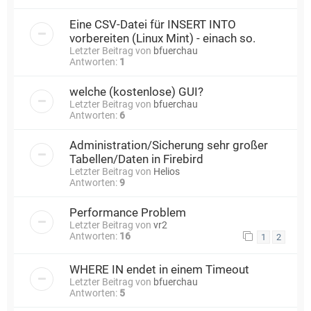
Eine CSV-Datei für INSERT INTO
vorbereiten (Linux Mint) - einach so.
Letzter Beitrag von
bfuerchau
Antworten:
1
welche (kostenlose) GUI?
Letzter Beitrag von
bfuerchau
Antworten:
6
Administration/Sicherung sehr großer
Tabellen/Daten in Firebird
Letzter Beitrag von
Helios
Antworten:
9
Performance Problem
Letzter Beitrag von
vr2
Antworten:
16
1
2
WHERE IN endet in einem Timeout
Letzter Beitrag von
bfuerchau
Antworten:
5