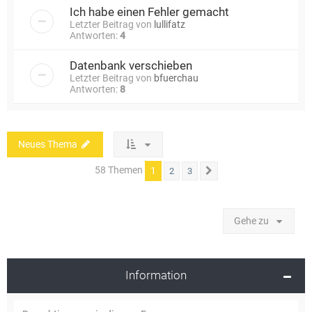
Ich habe einen Fehler gemacht
Letzter Beitrag von
lullifatz
Antworten:
4
Datenbank verschieben
Letzter Beitrag von
bfuerchau
Antworten:
8
Neues Thema
58 Themen
1
2
3
Nächste
Gehe zu
Information