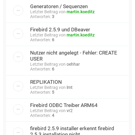
Generatoren / Sequenzen
Letzter Beitrag von
martin.koeditz
Antworten:
3
Firebird 2.5.9 und DBeaver
Letzter Beitrag von
martin.koeditz
Antworten:
6
Nutzer nicht angelegt - Fehler: CREATE
USER
Letzter Beitrag von
oehhar
Antworten:
6
REPLIKATION
Letzter Beitrag von
lmt
Antworten:
5
Firebird ODBC Treiber ARM64
Letzter Beitrag von
vr2
Antworten:
4
firebird 2.5.9 installer erkennt firebird
2.5.3 installation nicht