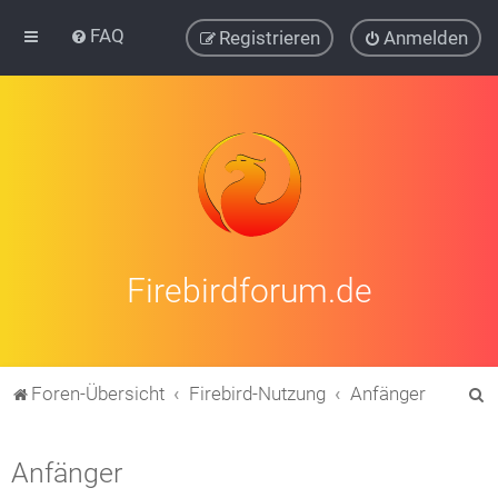
FAQ
Registrieren
Anmelden
Firebirdforum.de
S
Foren-Übersicht
Firebird-Nutzung
Anfänger
u
c
Anfänger
h