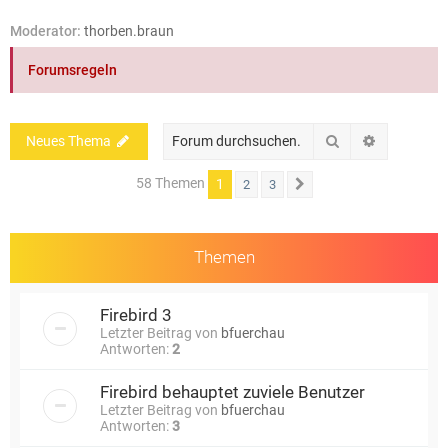
e
Moderator:
thorben.braun
Forumsregeln
Suche
Erweiterte
Neues Thema
58 Themen
1
2
3
Nächste
Themen
Firebird 3
Letzter Beitrag von
bfuerchau
Antworten:
2
Firebird behauptet zuviele Benutzer
Letzter Beitrag von
bfuerchau
Antworten:
3