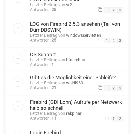
Letzter Beitrag von
vr2
Antworten:
25
1
2
3
LOG von Firebird 2.5.3 ansehen (Teil von
Dürr DBSWIN)
Letzter Beitrag von
windowsservietten
Antworten:
25
1
2
3
OS Support
Letzter Beitrag von
bfuerchau
Antworten:
1
Gibt es die Möglichkeit einer Schleife?
Letzter Beitrag von
waldi969
Antworten:
21
1
2
3
Firebird (GDI Lohn) Aufrufe per Netzwerk
halb so schnell
Letzter Beitrag von
rakpinar
Antworten:
11
1
2
Login Firebird