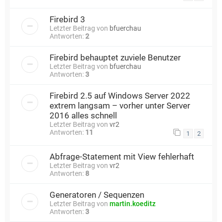
Firebird 3
Letzter Beitrag von
bfuerchau
Antworten:
2
Firebird behauptet zuviele Benutzer
Letzter Beitrag von
bfuerchau
Antworten:
3
Firebird 2.5 auf Windows Server 2022
extrem langsam – vorher unter Server
2016 alles schnell
Letzter Beitrag von
vr2
Antworten:
11
1
2
Abfrage-Statement mit View fehlerhaft
Letzter Beitrag von
vr2
Antworten:
8
Generatoren / Sequenzen
Letzter Beitrag von
martin.koeditz
Antworten:
3