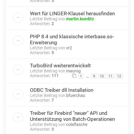
Antworten:
5
Wert für LINGER-Klausel herausfinden
Letzter Beitrag von
martin.koeditz
Antworten:
2
PHP 8.4 und klassische interbase.so-
Erweiterung
Letzter Beitrag von
vr2
Antworten:
5
TurboBird weiterentwickelt
Letzter Beitrag von
maurog
Antworten:
111
…
1
9
10
11
12
ODBC Treiber dll Installation
Letzter Beitrag von
bfuerchau
Antworten:
7
Treiber für Firebird "neuer" API und
Unterstützung von Batch-Operationen
Letzter Beitrag von
colaflasche
Antworten:
3