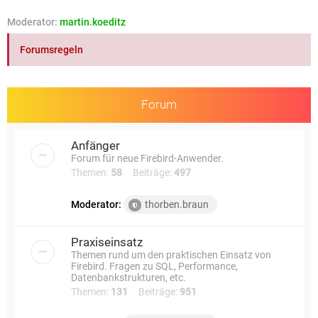
e
Moderator:
martin.koeditz
Forumsregeln
Forum
Anfänger
Forum für neue Firebird-Anwender.
Themen:
58
Beiträge:
497
Moderator:
thorben.braun
Praxiseinsatz
Themen rund um den praktischen Einsatz von
Firebird. Fragen zu SQL, Performance,
Datenbankstrukturen, etc.
Themen:
131
Beiträge:
951