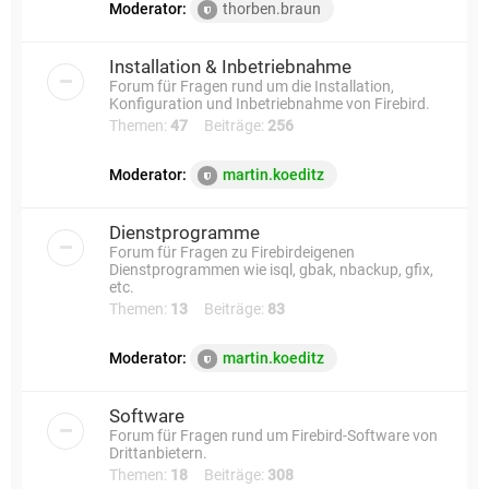
Moderator:
thorben.braun
Installation & Inbetriebnahme
Forum für Fragen rund um die Installation,
Konfiguration und Inbetriebnahme von Firebird.
Themen:
47
Beiträge:
256
Moderator:
martin.koeditz
Dienstprogramme
Forum für Fragen zu Firebirdeigenen
Dienstprogrammen wie isql, gbak, nbackup, gfix,
etc.
Themen:
13
Beiträge:
83
Moderator:
martin.koeditz
Software
Forum für Fragen rund um Firebird-Software von
Drittanbietern.
Themen:
18
Beiträge:
308