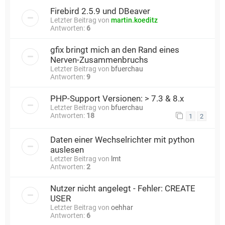
Firebird 2.5.9 und DBeaver
Letzter Beitrag von
martin.koeditz
Antworten:
6
gfix bringt mich an den Rand eines
Nerven-Zusammenbruchs
Letzter Beitrag von
bfuerchau
Antworten:
9
PHP-Support Versionen: > 7.3 & 8.x
Letzter Beitrag von
bfuerchau
Antworten:
18
1
2
Daten einer Wechselrichter mit python
auslesen
Letzter Beitrag von
lmt
Antworten:
2
Nutzer nicht angelegt - Fehler: CREATE
USER
Letzter Beitrag von
oehhar
Antworten:
6