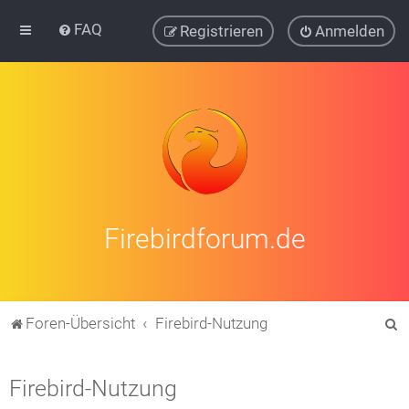
FAQ
Registrieren
Anmelden
Firebirdforum.de
S
Foren-Übersicht
Firebird-Nutzung
u
c
Firebird-Nutzung
h