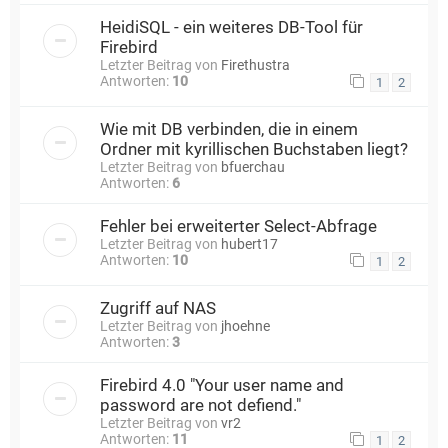
HeidiSQL - ein weiteres DB-Tool für
Firebird
Letzter Beitrag von
Firethustra
Antworten:
10
1
2
Wie mit DB verbinden, die in einem
Ordner mit kyrillischen Buchstaben liegt?
Letzter Beitrag von
bfuerchau
Antworten:
6
Fehler bei erweiterter Select-Abfrage
Letzter Beitrag von
hubert17
Antworten:
10
1
2
Zugriff auf NAS
Letzter Beitrag von
jhoehne
Antworten:
3
Firebird 4.0 "Your user name and
password are not defiend."
Letzter Beitrag von
vr2
Antworten:
11
1
2