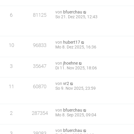
von
bfuerchau
6
81125
So 21. Dez 2025, 12:43
von
hubert17
10
96833
Mo 8. Dez 2025, 16:36
von
jhoehne
3
35647
Di 11. Nov 2025, 18:06
von
vr2
11
60870
So 9. Nov 2025, 23:59
von
bfuerchau
2
287354
Mo 8. Sep 2025, 09:04
von
bfuerchau
3
38083