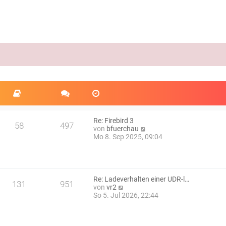
Re: Firebird 3
58
497
N
von
bfuerchau
e
Mo 8. Sep 2025, 09:04
u
e
s
t
e
Re: Ladeverhalten einer UDR-l…
131
951
r
N
von
vr2
B
e
So 5. Jul 2026, 22:44
e
u
i
e
t
s
r