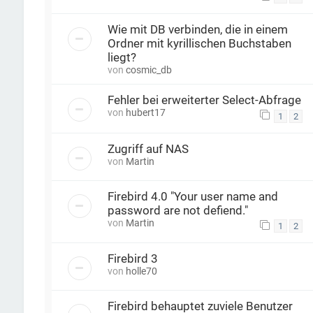
Wie mit DB verbinden, die in einem
Ordner mit kyrillischen Buchstaben
liegt?
von
cosmic_db
Fehler bei erweiterter Select-Abfrage
von
hubert17
1
2
Zugriff auf NAS
von
Martin
Firebird 4.0 "Your user name and
password are not defiend."
von
Martin
1
2
Firebird 3
von
holle70
Firebird behauptet zuviele Benutzer