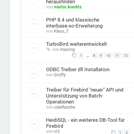
herausfinden
von
martin.koeditz
PHP 8.4 und klassische
interbase.so-Erweiterung
von
Klaus_T
TurboBird weiterentwickelt
von
maurog
…
1
8
9
10
11
12
ODBC Treiber dll Installation
von
Groffy
Treiber für Firebird "neuer" API und
Unterstützung von Batch-
Operationen
von
colaflasche
HeidiSQL - ein weiteres DB-Tool für
Firebird
von
vr2
1
2