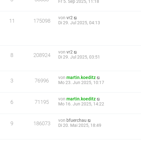
Fr 5. Sep 2025, 11:18
von
vr2
11
175098
Di 29. Jul 2025, 04:13
von
vr2
8
208924
Di 29. Jul 2025, 03:51
von
martin.koeditz
3
76996
Mo 23. Jun 2025, 10:17
von
martin.koeditz
6
71195
Mo 16. Jun 2025, 14:22
von
bfuerchau
9
186073
Di 20. Mai 2025, 18:49