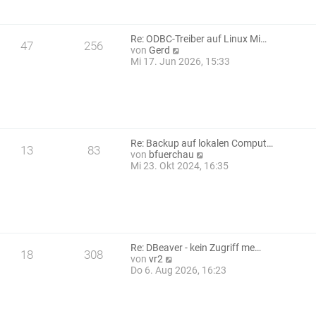
t
a
e
g
r
B
Re: ODBC-Treiber auf Linux Mi…
47
256
e
N
von
Gerd
i
e
Mi 17. Jun 2026, 15:33
t
u
r
e
a
s
g
t
e
r
B
Re: Backup auf lokalen Comput…
13
83
e
N
von
bfuerchau
i
e
Mi 23. Okt 2024, 16:35
t
u
r
e
a
s
g
t
e
r
B
Re: DBeaver - kein Zugriff me…
18
308
e
N
von
vr2
i
e
Do 6. Aug 2026, 16:23
t
u
r
e
a
s
g
t