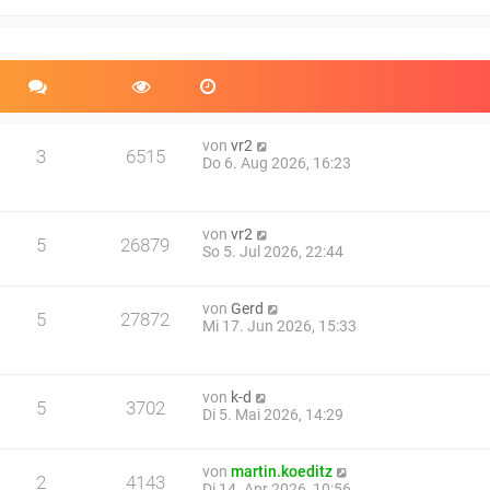
e
r
B
e
i
t
r
a
von
vr2
3
6515
g
Do 6. Aug 2026, 16:23
von
vr2
5
26879
So 5. Jul 2026, 22:44
von
Gerd
5
27872
Mi 17. Jun 2026, 15:33
von
k-d
5
3702
Di 5. Mai 2026, 14:29
von
martin.koeditz
2
4143
Di 14. Apr 2026, 10:56