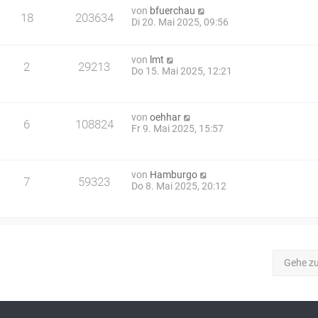
von
bfuerchau
18
203634
Di 20. Mai 2025, 09:56
von
lmt
2
29213
Do 15. Mai 2025, 12:21
von
oehhar
6
108824
Fr 9. Mai 2025, 15:57
von
Hamburgo
7
59323
Do 8. Mai 2025, 20:12
Gehe z