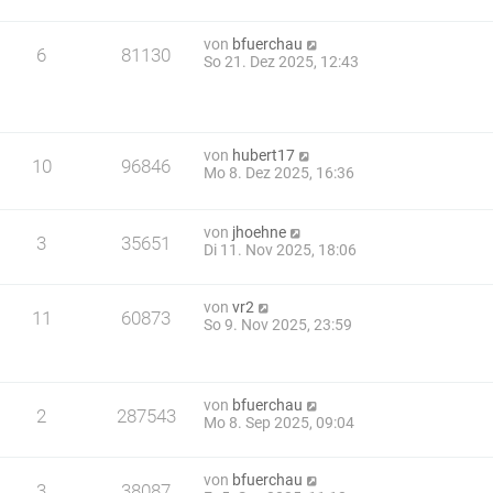
von
bfuerchau
6
81130
So 21. Dez 2025, 12:43
von
hubert17
10
96846
Mo 8. Dez 2025, 16:36
von
jhoehne
3
35651
Di 11. Nov 2025, 18:06
von
vr2
11
60873
So 9. Nov 2025, 23:59
von
bfuerchau
2
287543
Mo 8. Sep 2025, 09:04
von
bfuerchau
3
38087