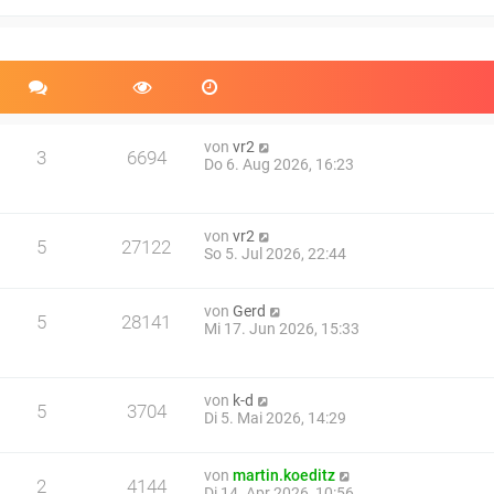
e
r
B
e
i
t
r
a
von
vr2
3
6694
g
Do 6. Aug 2026, 16:23
von
vr2
5
27122
So 5. Jul 2026, 22:44
von
Gerd
5
28141
Mi 17. Jun 2026, 15:33
von
k-d
5
3704
Di 5. Mai 2026, 14:29
von
martin.koeditz
2
4144
Di 14. Apr 2026, 10:56