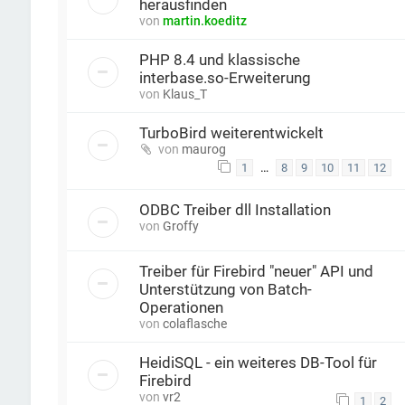
herausfinden
von
martin.koeditz
PHP 8.4 und klassische
interbase.so-Erweiterung
von
Klaus_T
TurboBird weiterentwickelt
von
maurog
…
1
8
9
10
11
12
ODBC Treiber dll Installation
von
Groffy
Treiber für Firebird "neuer" API und
Unterstützung von Batch-
Operationen
von
colaflasche
HeidiSQL - ein weiteres DB-Tool für
Firebird
von
vr2
1
2