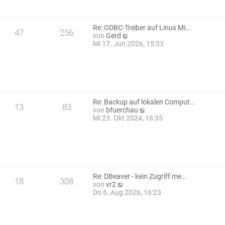
t
a
e
g
r
B
Re: ODBC-Treiber auf Linux Mi…
47
256
e
N
von
Gerd
i
e
Mi 17. Jun 2026, 15:33
t
u
r
e
a
s
g
t
e
r
B
Re: Backup auf lokalen Comput…
13
83
e
N
von
bfuerchau
i
e
Mi 23. Okt 2024, 16:35
t
u
r
e
a
s
g
t
e
r
B
Re: DBeaver - kein Zugriff me…
18
308
e
N
von
vr2
i
e
Do 6. Aug 2026, 16:23
t
u
r
e
a
s
g
t