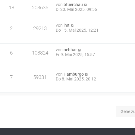
von
bfuerchau
18
203635
Di 20. Mai 2025, 09:56
von
lmt
2
29213
Do 15. Mai 2025, 12:21
von
oehhar
6
108824
Fr 9. Mai 2025, 15:57
von
Hamburgo
7
59331
Do 8. Mai 2025, 20:12
Gehe z