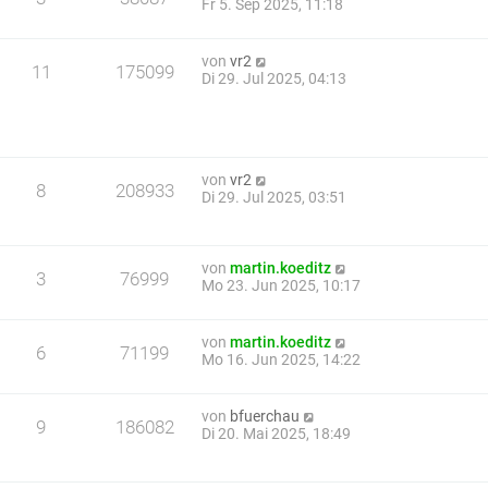
Fr 5. Sep 2025, 11:18
von
vr2
11
175099
Di 29. Jul 2025, 04:13
von
vr2
8
208933
Di 29. Jul 2025, 03:51
von
martin.koeditz
3
76999
Mo 23. Jun 2025, 10:17
von
martin.koeditz
6
71199
Mo 16. Jun 2025, 14:22
von
bfuerchau
9
186082
Di 20. Mai 2025, 18:49