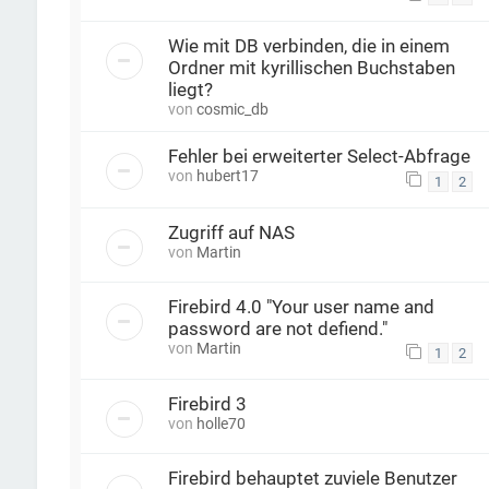
Wie mit DB verbinden, die in einem
Ordner mit kyrillischen Buchstaben
liegt?
von
cosmic_db
Fehler bei erweiterter Select-Abfrage
von
hubert17
1
2
Zugriff auf NAS
von
Martin
Firebird 4.0 "Your user name and
password are not defiend."
von
Martin
1
2
Firebird 3
von
holle70
Firebird behauptet zuviele Benutzer