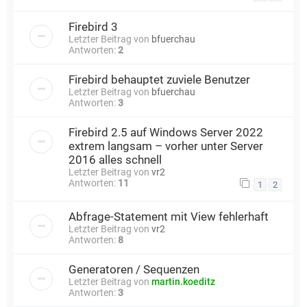
Firebird 3
Letzter Beitrag von
bfuerchau
Antworten:
2
Firebird behauptet zuviele Benutzer
Letzter Beitrag von
bfuerchau
Antworten:
3
Firebird 2.5 auf Windows Server 2022
extrem langsam – vorher unter Server
2016 alles schnell
Letzter Beitrag von
vr2
Antworten:
11
1
2
Abfrage-Statement mit View fehlerhaft
Letzter Beitrag von
vr2
Antworten:
8
Generatoren / Sequenzen
Letzter Beitrag von
martin.koeditz
Antworten:
3