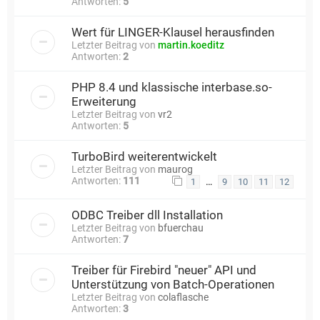
Antworten:
5
Wert für LINGER-Klausel herausfinden
Letzter Beitrag von
martin.koeditz
Antworten:
2
PHP 8.4 und klassische interbase.so-
Erweiterung
Letzter Beitrag von
vr2
Antworten:
5
TurboBird weiterentwickelt
Letzter Beitrag von
maurog
Antworten:
111
…
1
9
10
11
12
ODBC Treiber dll Installation
Letzter Beitrag von
bfuerchau
Antworten:
7
Treiber für Firebird "neuer" API und
Unterstützung von Batch-Operationen
Letzter Beitrag von
colaflasche
Antworten:
3