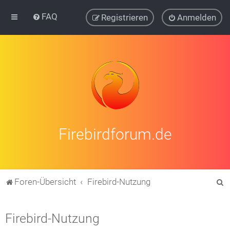
FAQ
Registrieren
Anmelden
Firebirdforum.de
S
Foren-Übersicht
Firebird-Nutzung
u
c
Firebird-Nutzung
h