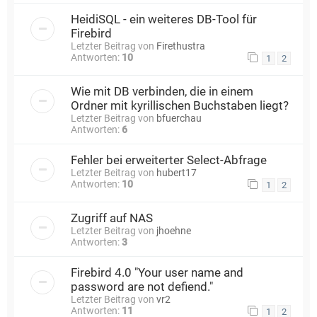
HeidiSQL - ein weiteres DB-Tool für
Firebird
Letzter Beitrag von
Firethustra
Antworten:
10
1
2
Wie mit DB verbinden, die in einem
Ordner mit kyrillischen Buchstaben liegt?
Letzter Beitrag von
bfuerchau
Antworten:
6
Fehler bei erweiterter Select-Abfrage
Letzter Beitrag von
hubert17
Antworten:
10
1
2
Zugriff auf NAS
Letzter Beitrag von
jhoehne
Antworten:
3
Firebird 4.0 "Your user name and
password are not defiend."
Letzter Beitrag von
vr2
Antworten:
11
1
2