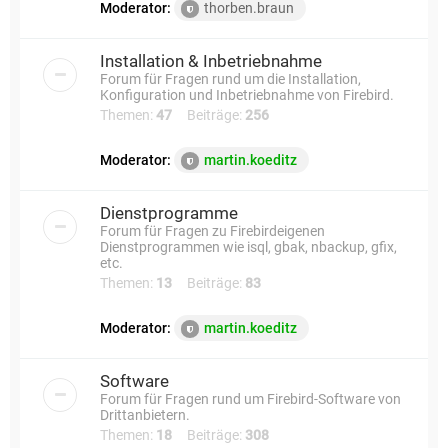
Moderator:
thorben.braun
Installation & Inbetriebnahme
Forum für Fragen rund um die Installation,
Konfiguration und Inbetriebnahme von Firebird.
Themen:
47
Beiträge:
256
Moderator:
martin.koeditz
Dienstprogramme
Forum für Fragen zu Firebirdeigenen
Dienstprogrammen wie isql, gbak, nbackup, gfix,
etc.
Themen:
13
Beiträge:
83
Moderator:
martin.koeditz
Software
Forum für Fragen rund um Firebird-Software von
Drittanbietern.
Themen:
18
Beiträge:
308