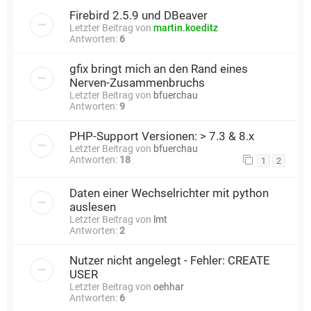
Firebird 2.5.9 und DBeaver
Letzter Beitrag von
martin.koeditz
Antworten:
6
gfix bringt mich an den Rand eines
Nerven-Zusammenbruchs
Letzter Beitrag von
bfuerchau
Antworten:
9
PHP-Support Versionen: > 7.3 & 8.x
Letzter Beitrag von
bfuerchau
Antworten:
18
1
2
Daten einer Wechselrichter mit python
auslesen
Letzter Beitrag von
lmt
Antworten:
2
Nutzer nicht angelegt - Fehler: CREATE
USER
Letzter Beitrag von
oehhar
Antworten:
6