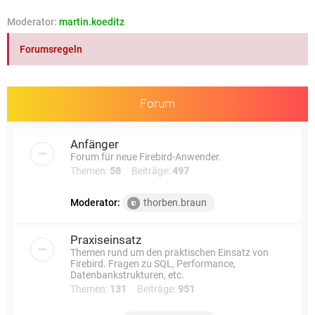
e
Moderator:
martin.koeditz
Forumsregeln
Forum
Anfänger
Forum für neue Firebird-Anwender.
Themen:
58
Beiträge:
497
Moderator:
thorben.braun
Praxiseinsatz
Themen rund um den praktischen Einsatz von
Firebird. Fragen zu SQL, Performance,
Datenbankstrukturen, etc.
Themen:
131
Beiträge:
951