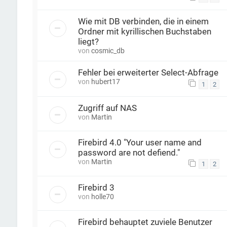
Wie mit DB verbinden, die in einem
Ordner mit kyrillischen Buchstaben
liegt?
von
cosmic_db
Fehler bei erweiterter Select-Abfrage
von
hubert17
1
2
Zugriff auf NAS
von
Martin
Firebird 4.0 "Your user name and
password are not defiend."
von
Martin
1
2
Firebird 3
von
holle70
Firebird behauptet zuviele Benutzer