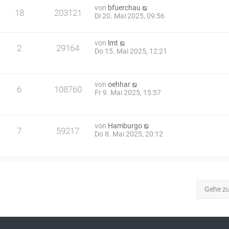
von
bfuerchau
18
203121
Di 20. Mai 2025, 09:56
von
lmt
2
29164
Do 15. Mai 2025, 12:21
von
oehhar
6
108760
Fr 9. Mai 2025, 15:57
von
Hamburgo
7
59217
Do 8. Mai 2025, 20:12
Gehe z