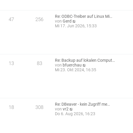
t
a
e
g
r
B
Re: ODBC-Treiber auf Linux Mi…
47
256
e
N
von
Gerd
i
e
Mi 17. Jun 2026, 15:33
t
u
r
e
a
s
g
t
e
r
B
Re: Backup auf lokalen Comput…
13
83
e
N
von
bfuerchau
i
e
Mi 23. Okt 2024, 16:35
t
u
r
e
a
s
g
t
e
r
B
Re: DBeaver - kein Zugriff me…
18
308
e
N
von
vr2
i
e
Do 6. Aug 2026, 16:23
t
u
r
e
a
s
g
t