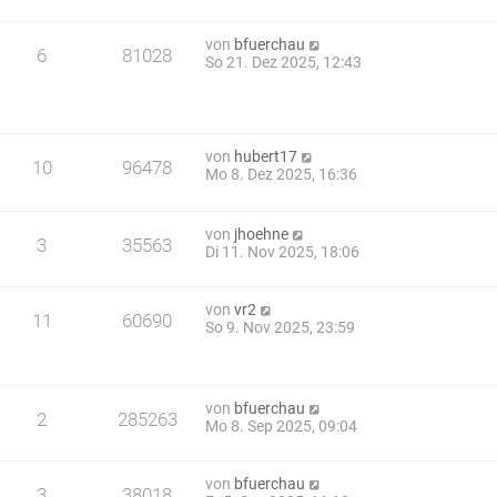
von
bfuerchau
6
81028
So 21. Dez 2025, 12:43
von
hubert17
10
96478
Mo 8. Dez 2025, 16:36
von
jhoehne
3
35563
Di 11. Nov 2025, 18:06
von
vr2
11
60690
So 9. Nov 2025, 23:59
von
bfuerchau
2
285263
Mo 8. Sep 2025, 09:04
von
bfuerchau
3
38018