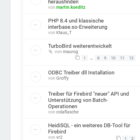
herausfinden
von
martin.koeditz
PHP 8.4 und klassische
interbase.so-Erweiterung
von
Klaus_T
TurboBird weiterentwickelt
von
maurog
…
1
8
9
10
11
12
ODBC Treiber dll Installation
von
Groffy
Treiber für Firebird "neuer" API und
Unterstützung von Batch-
Operationen
von
colaflasche
HeidiSQL - ein weiteres DB-Tool für
Firebird
von
vr2
1
2