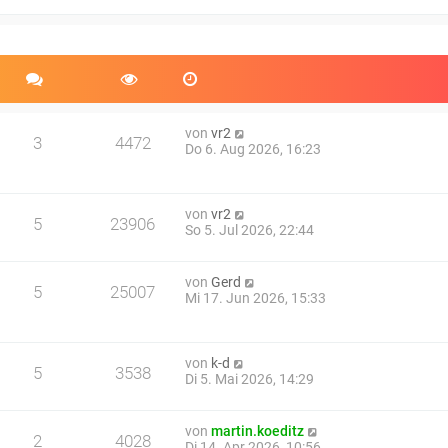
e
r
B
e
i
t
r
a
von
vr2
3
4472
g
Do 6. Aug 2026, 16:23
von
vr2
5
23906
So 5. Jul 2026, 22:44
von
Gerd
5
25007
Mi 17. Jun 2026, 15:33
von
k-d
5
3538
Di 5. Mai 2026, 14:29
von
martin.koeditz
2
4028
Di 14. Apr 2026, 10:56