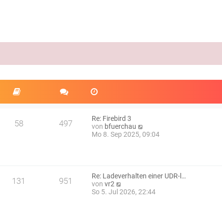
Re: Firebird 3
58
497
N
von
bfuerchau
e
Mo 8. Sep 2025, 09:04
u
e
s
t
e
Re: Ladeverhalten einer UDR-l…
131
951
r
N
von
vr2
B
e
So 5. Jul 2026, 22:44
e
u
i
e
t
s
r