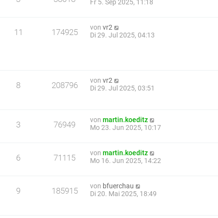
Fr 5. Sep 2025, 11:18
von
vr2
11
174925
Di 29. Jul 2025, 04:13
von
vr2
8
208796
Di 29. Jul 2025, 03:51
von
martin.koeditz
3
76949
Mo 23. Jun 2025, 10:17
von
martin.koeditz
6
71115
Mo 16. Jun 2025, 14:22
von
bfuerchau
9
185915
Di 20. Mai 2025, 18:49