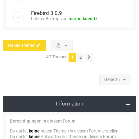
Firebird 3.0.9
Letzter Beitrag von
martin.koeditz
Neues Thema
47 Themen
1
2
Nächste
Gehe zu
Information
Berechtigungen in diesem Forum
Du darfst
keine
neuen Themen in diesem Forum erstellen.
Du darfst
keine
Antworten zu Themen in diesem Forum