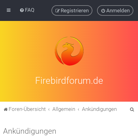
FAQ
Registrieren
Anmelden
Firebirdforum.de
S
Foren-Übersicht
Allgemein
Ankündigungen
u
c
Ankündigungen
h