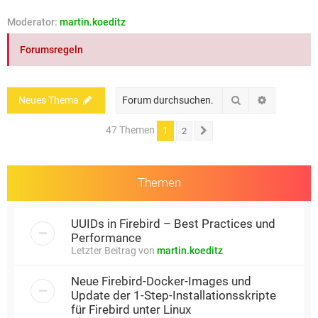
e
Moderator:
martin.koeditz
Forumsregeln
Suche
Erweiterte
Neues Thema
47 Themen
1
2
Nächste
Themen
UUIDs in Firebird – Best Practices und
Performance
Letzter Beitrag von
martin.koeditz
Neue Firebird-Docker-Images und
Update der 1-Step-Installationsskripte
für Firebird unter Linux