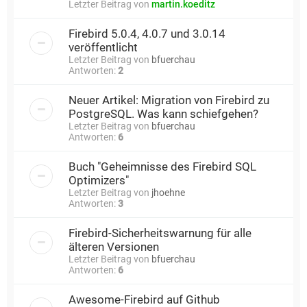
Letzter Beitrag von
martin.koeditz
Firebird 5.0.4, 4.0.7 und 3.0.14
veröffentlicht
Letzter Beitrag von
bfuerchau
Antworten:
2
Neuer Artikel: Migration von Firebird zu
PostgreSQL. Was kann schiefgehen?
Letzter Beitrag von
bfuerchau
Antworten:
6
Buch "Geheimnisse des Firebird SQL
Optimizers"
Letzter Beitrag von
jhoehne
Antworten:
3
Firebird-Sicherheitswarnung für alle
älteren Versionen
Letzter Beitrag von
bfuerchau
Antworten:
6
Awesome-Firebird auf Github