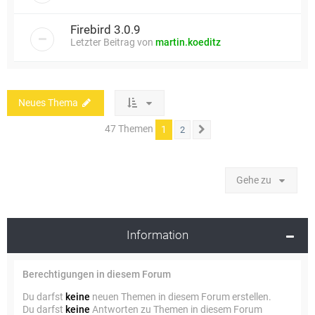
Firebird 3.0.9
Letzter Beitrag von
martin.koeditz
Neues Thema
47 Themen
1
2
Nächste
Gehe zu
Information
Berechtigungen in diesem Forum
Du darfst
keine
neuen Themen in diesem Forum erstellen.
Du darfst
keine
Antworten zu Themen in diesem Forum