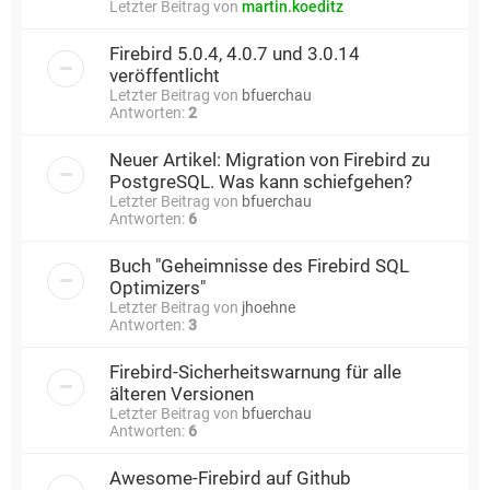
Letzter Beitrag von
martin.koeditz
Firebird 5.0.4, 4.0.7 und 3.0.14
veröffentlicht
Letzter Beitrag von
bfuerchau
Antworten:
2
Neuer Artikel: Migration von Firebird zu
PostgreSQL. Was kann schiefgehen?
Letzter Beitrag von
bfuerchau
Antworten:
6
Buch "Geheimnisse des Firebird SQL
Optimizers"
Letzter Beitrag von
jhoehne
Antworten:
3
Firebird-Sicherheitswarnung für alle
älteren Versionen
Letzter Beitrag von
bfuerchau
Antworten:
6
Awesome-Firebird auf Github