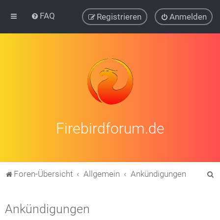
FAQ
Registrieren
Anmelden
Firebirdforum.de
S
Foren-Übersicht
Allgemein
Ankündigungen
u
c
Ankündigungen
h