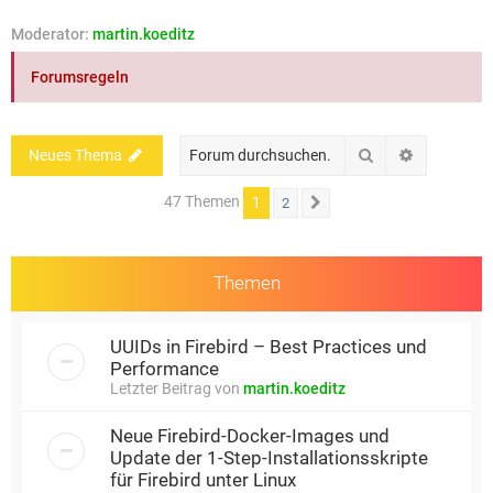
e
Moderator:
martin.koeditz
Forumsregeln
Suche
Erweiterte
Neues Thema
47 Themen
1
2
Nächste
Themen
UUIDs in Firebird – Best Practices und
Performance
Letzter Beitrag von
martin.koeditz
Neue Firebird-Docker-Images und
Update der 1-Step-Installationsskripte
für Firebird unter Linux