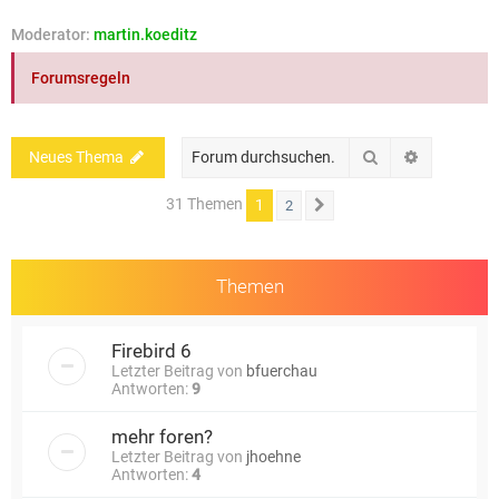
e
Moderator:
martin.koeditz
Forumsregeln
Suche
Erweiterte
Neues Thema
31 Themen
1
2
Nächste
Themen
Firebird 6
Letzter Beitrag von
bfuerchau
Antworten:
9
mehr foren?
Letzter Beitrag von
jhoehne
Antworten:
4