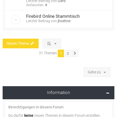
Letzter Beitrag von
Gerd
Antworten:
4
Firebird Online Stammtisch
Letzter Beitrag von
jhoehne
Neues Thema
31 Themen
1
2
Nächste
Gehe zu
Information
Berechtigungen in diesem Forum
Du darfst
keine
neuen Themen in diesem Forum erstellen.