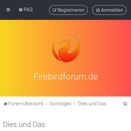
FAQ
Registrieren
Anmelden
Firebirdforum.de
S
Foren-Übersicht
Sonstiges
Dies und Das
u
c
Dies und Das
h