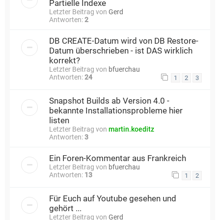
Partielle Indexe
Letzter Beitrag von
Gerd
Antworten:
2
DB CREATE-Datum wird von DB Restore-
Datum überschrieben - ist DAS wirklich
korrekt?
Letzter Beitrag von
bfuerchau
Antworten:
24
1
2
3
Snapshot Builds ab Version 4.0 -
bekannte Installationsprobleme hier
listen
Letzter Beitrag von
martin.koeditz
Antworten:
3
Ein Foren-Kommentar aus Frankreich
Letzter Beitrag von
bfuerchau
Antworten:
13
1
2
Für Euch auf Youtube gesehen und
gehört ...
Letzter Beitrag von
Gerd