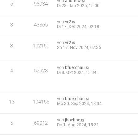
von
andre.w
5
98934
Di 28. Jan 2025, 15:00
von
vr2
3
43365
Di 17. Dez 2024, 02:18
von
vr2
8
102160
So 17. Nov 2024, 07:36
von
bfuerchau
4
52923
Di 8. Okt 2024, 15:34
von
bfuerchau
13
104155
Mo 30. Sep 2024, 13:34
von
jhoehne
5
69012
Do 1. Aug 2024, 15:31