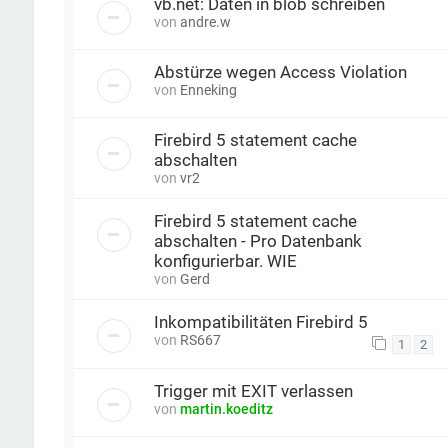
vb.net: Daten in blob schreiben
von
andre.w
Abstürze wegen Access Violation
von
Enneking
Firebird 5 statement cache
abschalten
von
vr2
Firebird 5 statement cache
abschalten - Pro Datenbank
konfigurierbar. WIE
von
Gerd
Inkompatibilitäten Firebird 5
von
RS667
1
2
Trigger mit EXIT verlassen
von
martin.koeditz