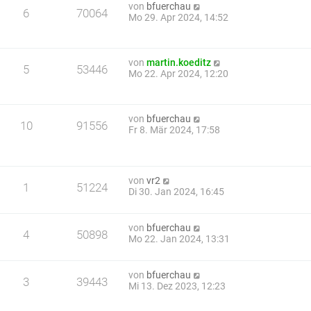
von
bfuerchau
6
70064
Mo 29. Apr 2024, 14:52
von
martin.koeditz
5
53446
Mo 22. Apr 2024, 12:20
von
bfuerchau
10
91556
Fr 8. Mär 2024, 17:58
von
vr2
1
51224
Di 30. Jan 2024, 16:45
von
bfuerchau
4
50898
Mo 22. Jan 2024, 13:31
von
bfuerchau
3
39443
Mi 13. Dez 2023, 12:23