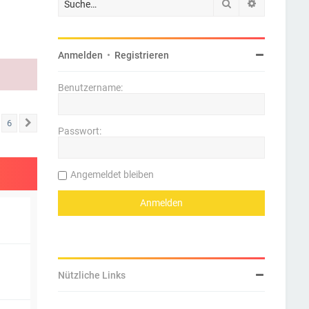
Suche
Erweiterte 
Anmelden
•
Registrieren
Benutzername:
6
Nächste
Passwort:
Angemeldet bleiben
Nützliche Links