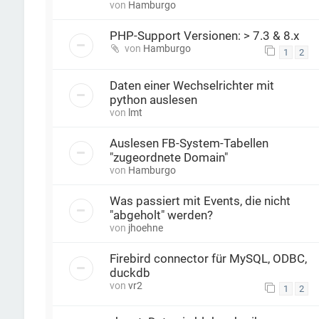
von
Hamburgo
PHP-Support Versionen: > 7.3 & 8.x
von
Hamburgo
1
2
Daten einer Wechselrichter mit
python auslesen
von
lmt
Auslesen FB-System-Tabellen
"zugeordnete Domain"
von
Hamburgo
Was passiert mit Events, die nicht
"abgeholt" werden?
von
jhoehne
Firebird connector für MySQL, ODBC,
duckdb
von
vr2
1
2