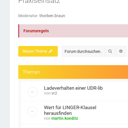
Praxiseinsatz
Moderator:
thorben.braun
Forumsregeln
Suche
Er
Neues Thema
Themen
Ladeverhalten einer UDR-lib
von
vr2
Wert für LINGER-Klausel
herausfinden
von
martin.koeditz