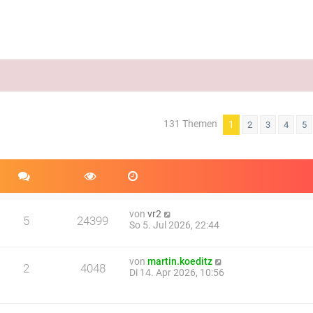
131 Themen
weiterte Suche
1
2
3
4
5
von
vr2
5
24399
So 5. Jul 2026, 22:44
von
martin.koeditz
2
4048
Di 14. Apr 2026, 10:56