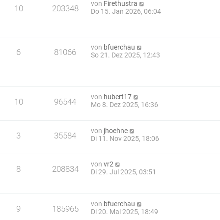
von
Firethustra
10
203348
Do 15. Jan 2026, 06:04
von
bfuerchau
6
81066
So 21. Dez 2025, 12:43
von
hubert17
10
96544
Mo 8. Dez 2025, 16:36
von
jhoehne
3
35584
Di 11. Nov 2025, 18:06
von
vr2
8
208834
Di 29. Jul 2025, 03:51
von
bfuerchau
9
185965
Di 20. Mai 2025, 18:49