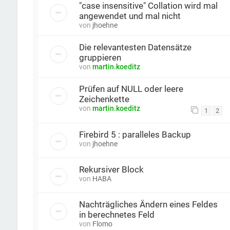
"case insensitive" Collation wird mal
angewendet und mal nicht
von
jhoehne
Die relevantesten Datensätze
gruppieren
von
martin.koeditz
Prüfen auf NULL oder leere
Zeichenkette
von
martin.koeditz
1
2
Firebird 5 : paralleles Backup
von
jhoehne
Rekursiver Block
von
HABA
Nachträgliches Ändern eines Feldes
in berechnetes Feld
von
Flomo