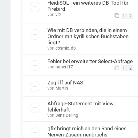
HeidiSQL - ein weiteres DB-Tool für
Firebird
von
vr2
1
2
Wie mit DB verbinden, die in einem
Ordner mit kyrillischen Buchstaben
liegt?
von
cosmic_db
Fehler bei erweiterter Select-Abfrage
von
hubert17
1
2
Zugriff auf NAS
von
Martin
Abfrage-Statement mit View
fehlerhaft
von
Jens Delling
gfix bringt mich an den Rand eines
Nerven-Zusammenbruchs