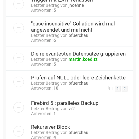
Letzter Beitrag von
jhoehne
Antworten:
5
"case insensitive" Collation wird mal
angewendet und mal nicht
Letzter Beitrag von
bfuerchau
Antworten:
6
Die relevantesten Datensätze gruppieren
Letzter Beitrag von
martin.koeditz
Antworten:
5
Prüfen auf NULL oder leere Zeichenkette
Letzter Beitrag von
bfuerchau
Antworten:
10
1
2
Firebird 5 : paralleles Backup
Letzter Beitrag von
vr2
Antworten:
1
Rekursiver Block
Letzter Beitrag von
bfuerchau
Antworten:
4