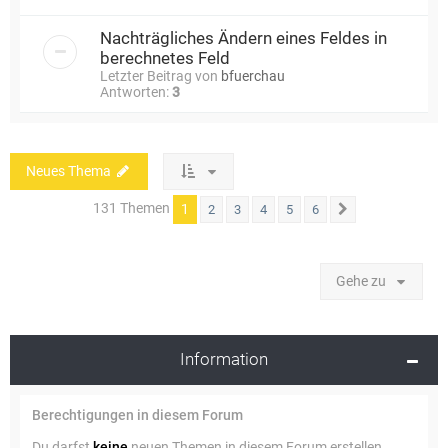
Nachträgliches Ändern eines Feldes in
berechnetes Feld
Letzter Beitrag von
bfuerchau
Antworten:
3
Neues Thema
131 Themen
1
2
3
4
5
6
Nächste
Gehe zu
Information
Berechtigungen in diesem Forum
Du darfst
keine
neuen Themen in diesem Forum erstellen.