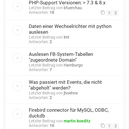
PHP-Support Versionen: > 7.3 & 8.x
Letzter Beitrag von
bfuerchau
Antworten:
18
1
2
Daten einer Wechselrichter mit python
auslesen
Letzter Beitrag von
lmt
Antworten:
2
Auslesen FB-System-Tabellen
"zugeordnete Domain"
Letzter Beitrag von
Hamburgo
Antworten:
7
Was passiert mit Events, die nicht
"abgeholt" werden?
Letzter Beitrag von
jhoehne
Antworten:
2
Firebird connector für MySQL, ODBC,
duckdb
Letzter Beitrag von
martin.koeditz
Antworten:
16
1
2