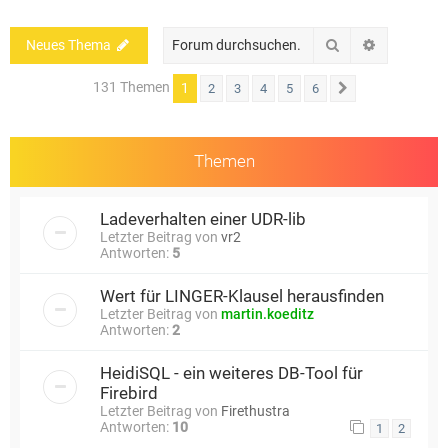
Suche
Erweiterte
Neues Thema
131 Themen
1
2
3
4
5
6
Nächste
Themen
Ladeverhalten einer UDR-lib
Letzter Beitrag von
vr2
Antworten:
5
Wert für LINGER-Klausel herausfinden
Letzter Beitrag von
martin.koeditz
Antworten:
2
HeidiSQL - ein weiteres DB-Tool für
Firebird
Letzter Beitrag von
Firethustra
Antworten:
10
1
2