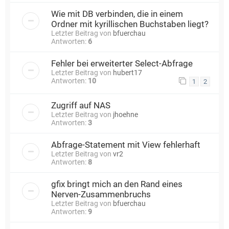
Wie mit DB verbinden, die in einem
Ordner mit kyrillischen Buchstaben liegt?
Letzter Beitrag von
bfuerchau
Antworten:
6
Fehler bei erweiterter Select-Abfrage
Letzter Beitrag von
hubert17
Antworten:
10
1
2
Zugriff auf NAS
Letzter Beitrag von
jhoehne
Antworten:
3
Abfrage-Statement mit View fehlerhaft
Letzter Beitrag von
vr2
Antworten:
8
gfix bringt mich an den Rand eines
Nerven-Zusammenbruchs
Letzter Beitrag von
bfuerchau
Antworten:
9