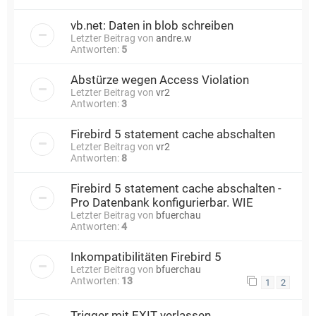
vb.net: Daten in blob schreiben
Letzter Beitrag von
andre.w
Antworten:
5
Abstürze wegen Access Violation
Letzter Beitrag von
vr2
Antworten:
3
Firebird 5 statement cache abschalten
Letzter Beitrag von
vr2
Antworten:
8
Firebird 5 statement cache abschalten -
Pro Datenbank konfigurierbar. WIE
Letzter Beitrag von
bfuerchau
Antworten:
4
Inkompatibilitäten Firebird 5
Letzter Beitrag von
bfuerchau
Antworten:
13
1
2
Trigger mit EXIT verlassen