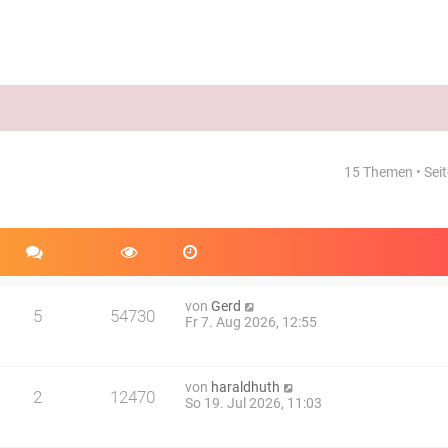
15 Themen • Sei
weiterte Suche
von
Gerd
5
54730
Fr 7. Aug 2026, 12:55
von
haraldhuth
2
12470
So 19. Jul 2026, 11:03