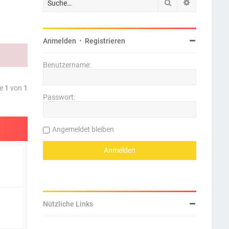
Suche
Erweiterte 
Anmelden
•
Registrieren
Benutzername:
te
1
von
1
Passwort:
Angemeldet bleiben
Nützliche Links