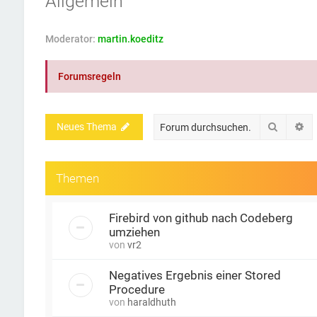
Allgemein
Moderator:
martin.koeditz
Forumsregeln
Suche
Er
Neues Thema
Themen
Firebird von github nach Codeberg
umziehen
von
vr2
Negatives Ergebnis einer Stored
Procedure
von
haraldhuth