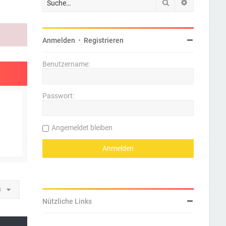
Suche
Erweiterte 
Anmelden
•
Registrieren
Benutzername:
Passwort:
Angemeldet bleiben
u
Nützliche Links