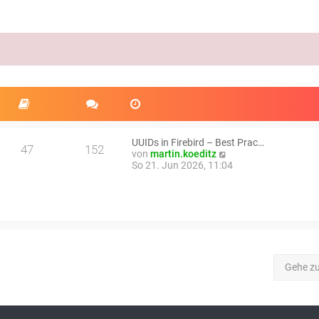
UUIDs in Firebird – Best Prac…
47
152
N
von
martin.koeditz
e
So 21. Jun 2026, 11:04
u
e
s
t
e
r
B
e
i
Gehe z
t
r
a
g