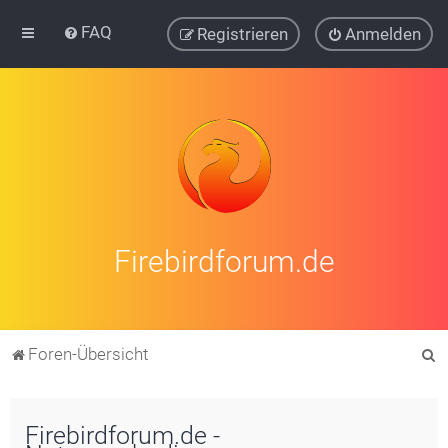
FAQ
Registrieren
Anmelden
Firebirdforum.de
S
Foren-Übersicht
u
c
Firebirdforum.de -
h