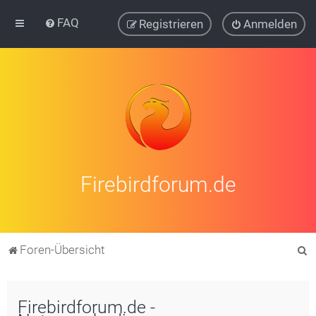
FAQ
Registrieren
Anmelden
Firebirdforum.de
S
Foren-Übersicht
u
c
Firebirdforum.de -
h