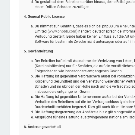
Du gestattest dem Betreiber darüber hinaus, deine Beiträge ab
einem Dritten Schaden zuzufügen.
4. General Public License
Du nimmst zur Kenntnis, dass es sich bei phpBB um eine unter
Limited (
www.phpbb.com
) handelt; deutschsprachige Infor
Verfügung gestellt. Beide haben keinen Einfluss auf die Art 
Software für bestimmte Zwecke nicht untersagen oder auf Inh
5. Gewährleistung
Der Betreiber haftet mit Ausnahme der Verletzung von Leben, 
(Kardinalpflichten) nur für Schäden, die auf ein vorsätzliches 
Folgeschäden wie insbesondere entgangenen Gewinn.
Die Haftung ist gegenüber Verbrauchern außer bei vorsätzlic
Körper und Gesundheit und der Verletzung wesentlicher Vertra
Schäden und im übrigen der Höhe nach auf die vertragstypisc
insbesondere entgangenen Gewinn.
Die Haftung ist gegenüber Unternehmern außer bei der Verlet
Verhalten des Betreibers auf die bei Vertragsschluss typisch
Durchschnittsschäden begrenzt. Dies gilt auch für mittelbar
Die Haftungsbegrenzung der Absätze a bis c gilt sinngemäß au
Ansprüche für eine Haftung aus zwingendem nationalem Rech
6. Änderungsvorbehalt