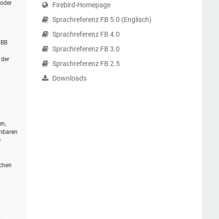
 oder
Firebird-Homepage
Sprachreferenz FB 5.0 (Englisch)
Sprachreferenz FB 4.0
pBB
Sprachreferenz FB 3.0
 der
Sprachreferenz FB 2.5
Downloads
en,
ehbaren
e
schen