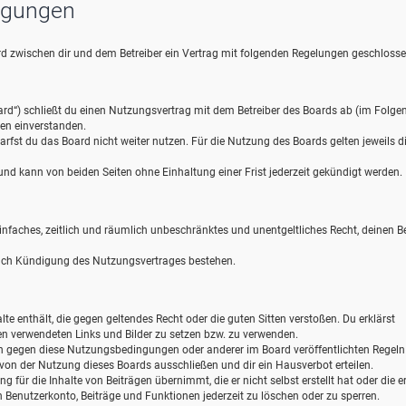
ngungen
wird zwischen dir und dem Betreiber ein Vertrag mit folgenden Regelungen geschlosse
ard“) schließt du einen Nutzungsvertrag mit dem Betreiber des Boards ab (im Folge
gen einverstanden.
rfst du das Board nicht weiter nutzen. Für die Nutzung des Boards gelten jeweils d
d kann von beiden Seiten ohne Einhaltung einer Frist jederzeit gekündigt werden.
 einfaches, zeitlich und räumlich unbeschränktes und unentgeltliches Recht, deinen B
nach Kündigung des Nutzungsvertrages bestehen.
alte enthält, die gegen geltendes Recht oder die guten Sitten verstoßen. Du erklärst
gen verwendeten Links und Bilder zu setzen bzw. zu verwenden.
en gegen diese Nutzungsbedingungen oder anderer im Board veröffentlichten Regel
von der Nutzung dieses Boards ausschließen und dir ein Hausverbot erteilen.
für die Inhalte von Beiträgen übernimmt, die er nicht selbst erstellt hat oder die er
 Benutzerkonto, Beiträge und Funktionen jederzeit zu löschen oder zu sperren.