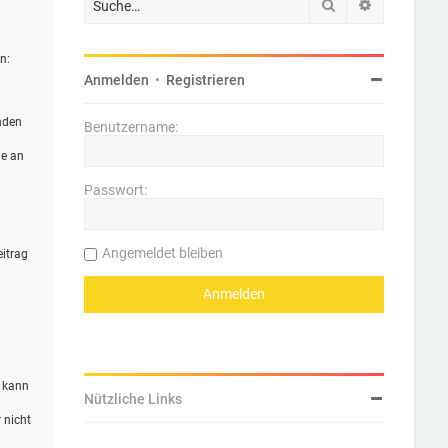
Suche
Erweiterte 
n:
Anmelden
•
Registrieren
nden
Benutzername:
ie an
Passwort:
Angemeldet bleiben
eitrag
n kann
Nützliche Links
 nicht