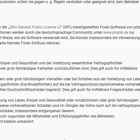
zuändern, sofern sie gegen o. g. Regeln verstoßen oder geeignet sind, dem Betreiber
 der „
GNU General Public License v2
“ (GPL) bereitgestellten Foren-Software von ph
mationen werden durch die deutschsprachige Community unter
www.phpbb.de
zur
und Weise, wie die Software verwendet wird. Sie können insbesondere die Verwendung
alte fremder Foren Einfluss nehmen.
Körper und Gesundheit und der Verletzung wesentlicher Vertragspflichten
oder grob fahrlässiges Verhalten zurückzuführen sind. Dies gilt auch für mittelbare
hem oder grob fahrlässigem Verhalten oder bei Schäden aus der Verletzung von Leb
gspflichten (Kardinalpflichten) auf die bei Vertragsschluss typischerweise vorhers
hen Durchschnittsschäden begrenzt. Dies gilt auch für mittelbare Folgeschäden wi
zung von Leben, Körper und Gesundheit oder vorsätzlichem oder grob fahrlässigem
erweise vorhersehbaren Schäden und im Übrigen der Höhe nach auf die vertragstypi
e Schäden, insbesondere entgangenen Gewinn.
ch zugunsten der Mitarbeiter und Erfüllungsgehilfen des Betreibers.
t bleiben unberührt.