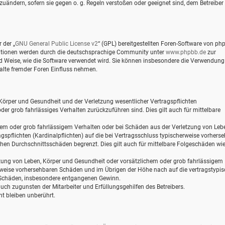
zuändern, sofern sie gegen o. g. Regeln verstoßen oder geeignet sind, dem Betreiber
 der „
GNU General Public License v2
“ (GPL) bereitgestellten Foren-Software von ph
mationen werden durch die deutschsprachige Community unter
www.phpbb.de
zur
und Weise, wie die Software verwendet wird. Sie können insbesondere die Verwendung
alte fremder Foren Einfluss nehmen.
Körper und Gesundheit und der Verletzung wesentlicher Vertragspflichten
oder grob fahrlässiges Verhalten zurückzuführen sind. Dies gilt auch für mittelbare
hem oder grob fahrlässigem Verhalten oder bei Schäden aus der Verletzung von Leb
gspflichten (Kardinalpflichten) auf die bei Vertragsschluss typischerweise vorhers
hen Durchschnittsschäden begrenzt. Dies gilt auch für mittelbare Folgeschäden wi
zung von Leben, Körper und Gesundheit oder vorsätzlichem oder grob fahrlässigem
erweise vorhersehbaren Schäden und im Übrigen der Höhe nach auf die vertragstypi
e Schäden, insbesondere entgangenen Gewinn.
ch zugunsten der Mitarbeiter und Erfüllungsgehilfen des Betreibers.
t bleiben unberührt.