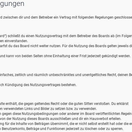
ngungen
wird zwischen dir und dem Betreiber ein Vertrag mit folgenden Regelungen geschlosse
ard“) schließt du einen Nutzungsvertrag mit dem Betreiber des Boards ab (im Folge
gen einverstanden.
rfst du das Board nicht weiter nutzen. Für die Nutzung des Boards gelten jeweils d
d kann von beiden Seiten ohne Einhaltung einer Frist jederzeit gekündigt werden.
 einfaches, zeitlich und räumlich unbeschränktes und unentgeltliches Recht, deinen B
nach Kündigung des Nutzungsvertrages bestehen.
alte enthält, die gegen geltendes Recht oder die guten Sitten verstoßen. Du erklärst
gen verwendeten Links und Bilder zu setzen bzw. zu verwenden.
en gegen diese Nutzungsbedingungen oder anderer im Board veröffentlichten Regel
von der Nutzung dieses Boards ausschließen und dir ein Hausverbot erteilen.
für die Inhalte von Beiträgen übernimmt, die er nicht selbst erstellt hat oder die er
 Benutzerkonto, Beiträge und Funktionen jederzeit zu löschen oder zu sperren.