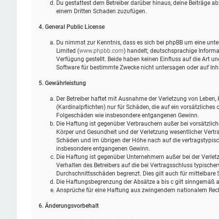
Du gestattest dem Betreiber darüber hinaus, deine Beiträge ab
einem Dritten Schaden zuzufügen.
4. General Public License
Du nimmst zur Kenntnis, dass es sich bei phpBB um eine unter
Limited (
www.phpbb.com
) handelt; deutschsprachige Infor
Verfügung gestellt. Beide haben keinen Einfluss auf die Art 
Software für bestimmte Zwecke nicht untersagen oder auf Inh
5. Gewährleistung
Der Betreiber haftet mit Ausnahme der Verletzung von Leben, 
(Kardinalpflichten) nur für Schäden, die auf ein vorsätzliches 
Folgeschäden wie insbesondere entgangenen Gewinn.
Die Haftung ist gegenüber Verbrauchern außer bei vorsätzlic
Körper und Gesundheit und der Verletzung wesentlicher Vertra
Schäden und im übrigen der Höhe nach auf die vertragstypisc
insbesondere entgangenen Gewinn.
Die Haftung ist gegenüber Unternehmern außer bei der Verlet
Verhalten des Betreibers auf die bei Vertragsschluss typisch
Durchschnittsschäden begrenzt. Dies gilt auch für mittelbar
Die Haftungsbegrenzung der Absätze a bis c gilt sinngemäß au
Ansprüche für eine Haftung aus zwingendem nationalem Rech
6. Änderungsvorbehalt