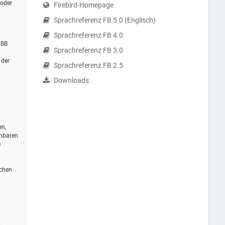
 oder
Firebird-Homepage
Sprachreferenz FB 5.0 (Englisch)
Sprachreferenz FB 4.0
pBB
Sprachreferenz FB 3.0
 der
Sprachreferenz FB 2.5
Downloads
en,
ehbaren
e
schen