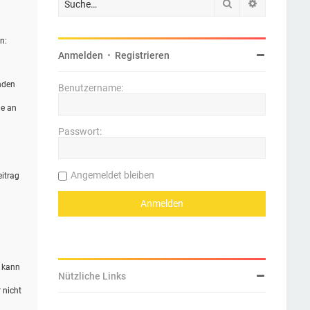
Suche
Erweiterte 
n:
Anmelden
•
Registrieren
nden
Benutzername:
ie an
Passwort:
Angemeldet bleiben
eitrag
n kann
Nützliche Links
 nicht