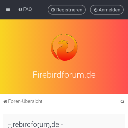
FAQ
Registrieren
Anmelden
Firebirdforum.de
S
Foren-Übersicht
u
c
Firebirdforum.de -
h