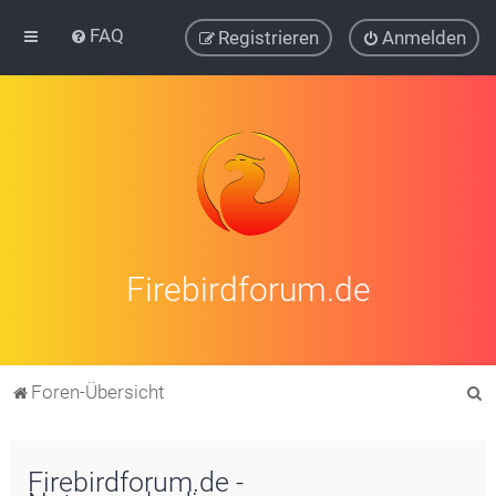
FAQ
Registrieren
Anmelden
Firebirdforum.de
S
Foren-Übersicht
u
c
Firebirdforum.de -
h