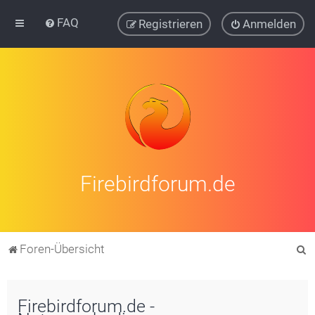
FAQ
Registrieren
Anmelden
Firebirdforum.de
S
Foren-Übersicht
u
c
Firebirdforum.de -
h