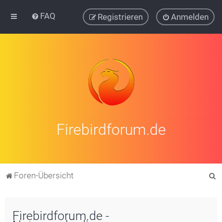
FAQ
Registrieren
Anmelden
Firebirdforum.de
S
Foren-Übersicht
u
c
Firebirdforum.de -
h