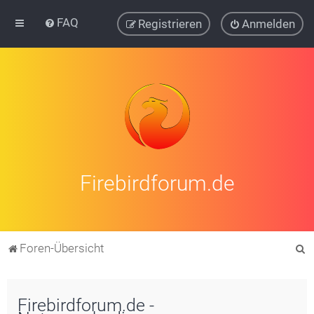
FAQ
Registrieren
Anmelden
Firebirdforum.de
S
Foren-Übersicht
u
c
Firebirdforum.de -
h