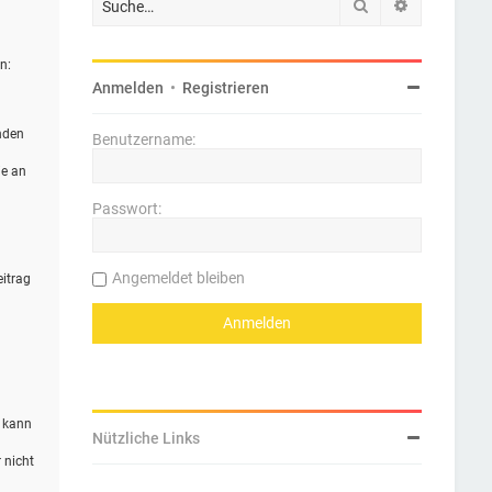
Suche
Erweiterte 
n:
Anmelden
•
Registrieren
nden
Benutzername:
ie an
Passwort:
Angemeldet bleiben
eitrag
n kann
Nützliche Links
 nicht