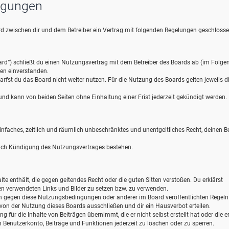
ngungen
wird zwischen dir und dem Betreiber ein Vertrag mit folgenden Regelungen geschlosse
ard“) schließt du einen Nutzungsvertrag mit dem Betreiber des Boards ab (im Folge
gen einverstanden.
rfst du das Board nicht weiter nutzen. Für die Nutzung des Boards gelten jeweils d
d kann von beiden Seiten ohne Einhaltung einer Frist jederzeit gekündigt werden.
 einfaches, zeitlich und räumlich unbeschränktes und unentgeltliches Recht, deinen B
nach Kündigung des Nutzungsvertrages bestehen.
alte enthält, die gegen geltendes Recht oder die guten Sitten verstoßen. Du erklärst
gen verwendeten Links und Bilder zu setzen bzw. zu verwenden.
en gegen diese Nutzungsbedingungen oder anderer im Board veröffentlichten Regel
von der Nutzung dieses Boards ausschließen und dir ein Hausverbot erteilen.
für die Inhalte von Beiträgen übernimmt, die er nicht selbst erstellt hat oder die er
 Benutzerkonto, Beiträge und Funktionen jederzeit zu löschen oder zu sperren.