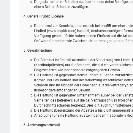
Du gestattest dem Betreiber darüber hinaus, deine Beiträge ab
einem Dritten Schaden zuzufügen.
4. General Public License
Du nimmst zur Kenntnis, dass es sich bei phpBB um eine unter
Limited (
www.phpbb.com
) handelt; deutschsprachige Infor
Verfügung gestellt. Beide haben keinen Einfluss auf die Art 
Software für bestimmte Zwecke nicht untersagen oder auf Inh
5. Gewährleistung
Der Betreiber haftet mit Ausnahme der Verletzung von Leben, 
(Kardinalpflichten) nur für Schäden, die auf ein vorsätzliches 
Folgeschäden wie insbesondere entgangenen Gewinn.
Die Haftung ist gegenüber Verbrauchern außer bei vorsätzlic
Körper und Gesundheit und der Verletzung wesentlicher Vertra
Schäden und im übrigen der Höhe nach auf die vertragstypisc
insbesondere entgangenen Gewinn.
Die Haftung ist gegenüber Unternehmern außer bei der Verlet
Verhalten des Betreibers auf die bei Vertragsschluss typisch
Durchschnittsschäden begrenzt. Dies gilt auch für mittelbar
Die Haftungsbegrenzung der Absätze a bis c gilt sinngemäß au
Ansprüche für eine Haftung aus zwingendem nationalem Rech
6. Änderungsvorbehalt