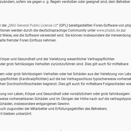
zuändern, sofern sie gegen o. g. Regeln verstoßen oder geeignet sind, dem Betreiber
 der „
GNU General Public License v2
“ (GPL) bereitgestellten Foren-Software von ph
mationen werden durch die deutschsprachige Community unter
www.phpbb.de
zur
und Weise, wie die Software verwendet wird. Sie können insbesondere die Verwendung
alte fremder Foren Einfluss nehmen.
Körper und Gesundheit und der Verletzung wesentlicher Vertragspflichten
oder grob fahrlässiges Verhalten zurückzuführen sind. Dies gilt auch für mittelbare
hem oder grob fahrlässigem Verhalten oder bei Schäden aus der Verletzung von Leb
gspflichten (Kardinalpflichten) auf die bei Vertragsschluss typischerweise vorhers
hen Durchschnittsschäden begrenzt. Dies gilt auch für mittelbare Folgeschäden wi
zung von Leben, Körper und Gesundheit oder vorsätzlichem oder grob fahrlässigem
erweise vorhersehbaren Schäden und im Übrigen der Höhe nach auf die vertragstypi
e Schäden, insbesondere entgangenen Gewinn.
ch zugunsten der Mitarbeiter und Erfüllungsgehilfen des Betreibers.
t bleiben unberührt.