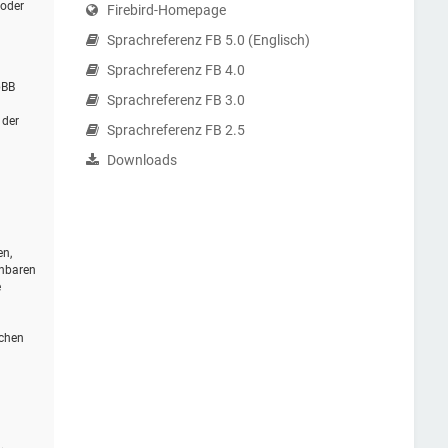
 oder
Firebird-Homepage
Sprachreferenz FB 5.0 (Englisch)
Sprachreferenz FB 4.0
pBB
Sprachreferenz FB 3.0
 der
Sprachreferenz FB 2.5
Downloads
en,
ehbaren
e
schen