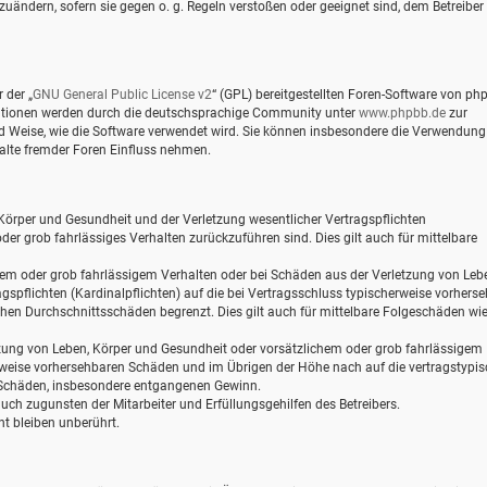
zuändern, sofern sie gegen o. g. Regeln verstoßen oder geeignet sind, dem Betreiber
 der „
GNU General Public License v2
“ (GPL) bereitgestellten Foren-Software von ph
mationen werden durch die deutschsprachige Community unter
www.phpbb.de
zur
und Weise, wie die Software verwendet wird. Sie können insbesondere die Verwendung
alte fremder Foren Einfluss nehmen.
Körper und Gesundheit und der Verletzung wesentlicher Vertragspflichten
oder grob fahrlässiges Verhalten zurückzuführen sind. Dies gilt auch für mittelbare
hem oder grob fahrlässigem Verhalten oder bei Schäden aus der Verletzung von Leb
gspflichten (Kardinalpflichten) auf die bei Vertragsschluss typischerweise vorhers
hen Durchschnittsschäden begrenzt. Dies gilt auch für mittelbare Folgeschäden wi
zung von Leben, Körper und Gesundheit oder vorsätzlichem oder grob fahrlässigem
erweise vorhersehbaren Schäden und im Übrigen der Höhe nach auf die vertragstypi
e Schäden, insbesondere entgangenen Gewinn.
ch zugunsten der Mitarbeiter und Erfüllungsgehilfen des Betreibers.
t bleiben unberührt.