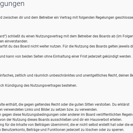
ngungen
wird zwischen dir und dem Betreiber ein Vertrag mit folgenden Regelungen geschlosse
ard“) schließt du einen Nutzungsvertrag mit dem Betreiber des Boards ab (im Folge
gen einverstanden.
rfst du das Board nicht weiter nutzen. Für die Nutzung des Boards gelten jeweils d
d kann von beiden Seiten ohne Einhaltung einer Frist jederzeit gekündigt werden.
 einfaches, zeitlich und räumlich unbeschränktes und unentgeltliches Recht, deinen B
nach Kündigung des Nutzungsvertrages bestehen.
alte enthält, die gegen geltendes Recht oder die guten Sitten verstoßen. Du erklärst
gen verwendeten Links und Bilder zu setzen bzw. zu verwenden.
en gegen diese Nutzungsbedingungen oder anderer im Board veröffentlichten Regel
von der Nutzung dieses Boards ausschließen und dir ein Hausverbot erteilen.
für die Inhalte von Beiträgen übernimmt, die er nicht selbst erstellt hat oder die er
 Benutzerkonto, Beiträge und Funktionen jederzeit zu löschen oder zu sperren.