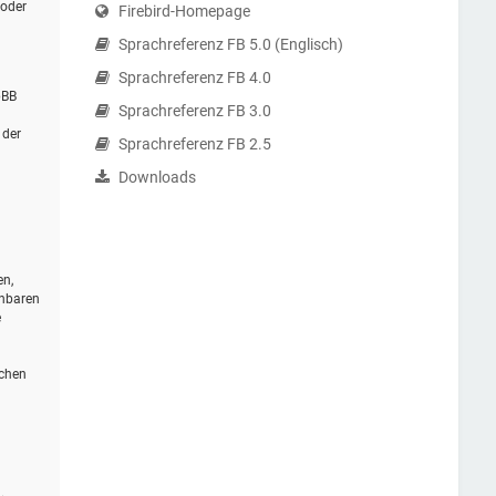
 oder
Firebird-Homepage
Sprachreferenz FB 5.0 (Englisch)
Sprachreferenz FB 4.0
pBB
Sprachreferenz FB 3.0
 der
Sprachreferenz FB 2.5
Downloads
en,
ehbaren
e
schen