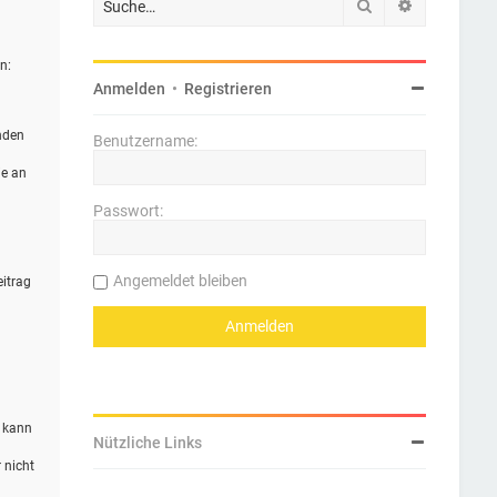
Suche
Erweiterte 
n:
Anmelden
•
Registrieren
nden
Benutzername:
ie an
Passwort:
Angemeldet bleiben
eitrag
n kann
Nützliche Links
 nicht