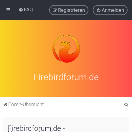
FAQ
Registrieren
Anmelden
Firebirdforum.de
S
Foren-Übersicht
u
c
Firebirdforum.de -
h