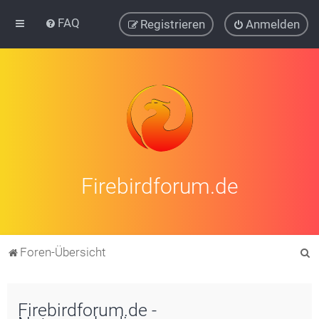
FAQ
Registrieren
Anmelden
Firebirdforum.de
S
Foren-Übersicht
u
c
Firebirdforum.de -
h