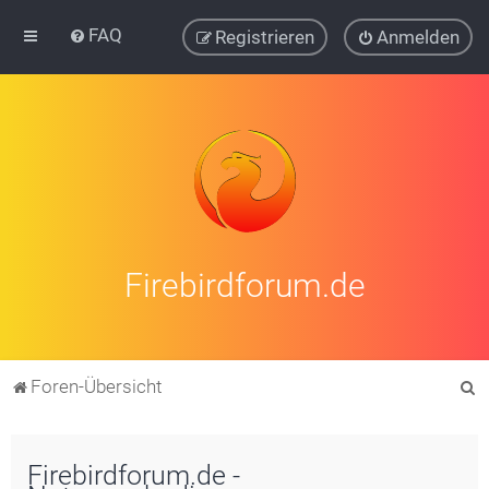
FAQ
Registrieren
Anmelden
Firebirdforum.de
S
Foren-Übersicht
u
c
Firebirdforum.de -
h