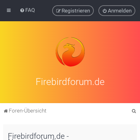
FAQ
Registrieren
Anmelden
Firebirdforum.de
S
Foren-Übersicht
u
c
Firebirdforum.de -
h