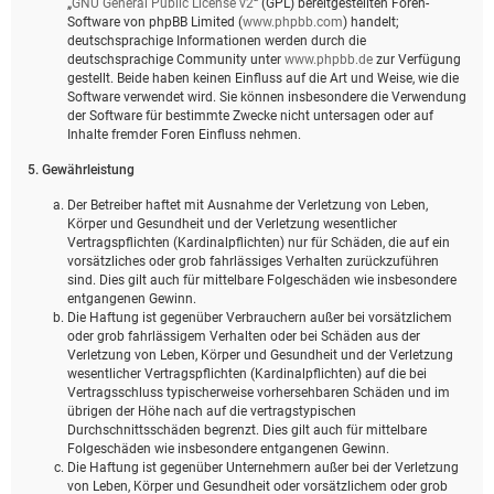
„
GNU General Public License v2
“ (GPL) bereitgestellten Foren-
Software von phpBB Limited (
www.phpbb.com
) handelt;
deutschsprachige Informationen werden durch die
deutschsprachige Community unter
www.phpbb.de
zur Verfügung
gestellt. Beide haben keinen Einfluss auf die Art und Weise, wie die
Software verwendet wird. Sie können insbesondere die Verwendung
der Software für bestimmte Zwecke nicht untersagen oder auf
Inhalte fremder Foren Einfluss nehmen.
5. Gewährleistung
Der Betreiber haftet mit Ausnahme der Verletzung von Leben,
Körper und Gesundheit und der Verletzung wesentlicher
Vertragspflichten (Kardinalpflichten) nur für Schäden, die auf ein
vorsätzliches oder grob fahrlässiges Verhalten zurückzuführen
sind. Dies gilt auch für mittelbare Folgeschäden wie insbesondere
entgangenen Gewinn.
Die Haftung ist gegenüber Verbrauchern außer bei vorsätzlichem
oder grob fahrlässigem Verhalten oder bei Schäden aus der
Verletzung von Leben, Körper und Gesundheit und der Verletzung
wesentlicher Vertragspflichten (Kardinalpflichten) auf die bei
Vertragsschluss typischerweise vorhersehbaren Schäden und im
übrigen der Höhe nach auf die vertragstypischen
Durchschnittsschäden begrenzt. Dies gilt auch für mittelbare
Folgeschäden wie insbesondere entgangenen Gewinn.
Die Haftung ist gegenüber Unternehmern außer bei der Verletzung
von Leben, Körper und Gesundheit oder vorsätzlichem oder grob