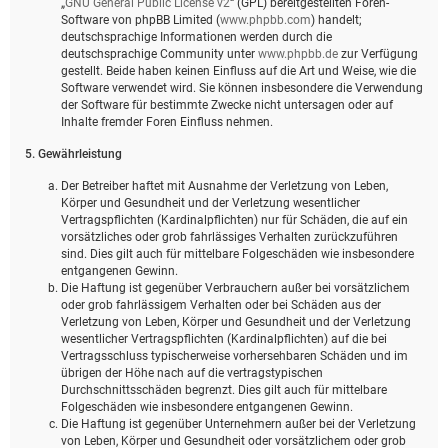
„
GNU General Public License v2
“ (GPL) bereitgestellten Foren-
Software von phpBB Limited (
www.phpbb.com
) handelt;
deutschsprachige Informationen werden durch die
deutschsprachige Community unter
www.phpbb.de
zur Verfügung
gestellt. Beide haben keinen Einfluss auf die Art und Weise, wie die
Software verwendet wird. Sie können insbesondere die Verwendung
der Software für bestimmte Zwecke nicht untersagen oder auf
Inhalte fremder Foren Einfluss nehmen.
5. Gewährleistung
Der Betreiber haftet mit Ausnahme der Verletzung von Leben,
Körper und Gesundheit und der Verletzung wesentlicher
Vertragspflichten (Kardinalpflichten) nur für Schäden, die auf ein
vorsätzliches oder grob fahrlässiges Verhalten zurückzuführen
sind. Dies gilt auch für mittelbare Folgeschäden wie insbesondere
entgangenen Gewinn.
Die Haftung ist gegenüber Verbrauchern außer bei vorsätzlichem
oder grob fahrlässigem Verhalten oder bei Schäden aus der
Verletzung von Leben, Körper und Gesundheit und der Verletzung
wesentlicher Vertragspflichten (Kardinalpflichten) auf die bei
Vertragsschluss typischerweise vorhersehbaren Schäden und im
übrigen der Höhe nach auf die vertragstypischen
Durchschnittsschäden begrenzt. Dies gilt auch für mittelbare
Folgeschäden wie insbesondere entgangenen Gewinn.
Die Haftung ist gegenüber Unternehmern außer bei der Verletzung
von Leben, Körper und Gesundheit oder vorsätzlichem oder grob