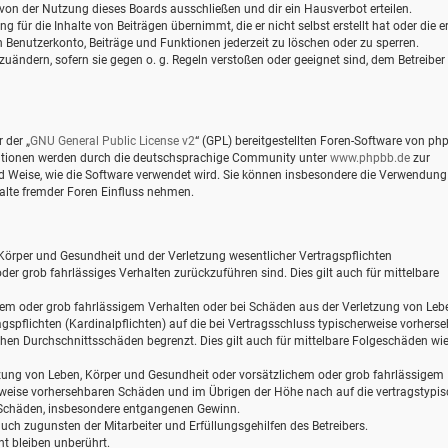
von der Nutzung dieses Boards ausschließen und dir ein Hausverbot erteilen.
für die Inhalte von Beiträgen übernimmt, die er nicht selbst erstellt hat oder die er
 Benutzerkonto, Beiträge und Funktionen jederzeit zu löschen oder zu sperren.
zuändern, sofern sie gegen o. g. Regeln verstoßen oder geeignet sind, dem Betreiber
 der „
GNU General Public License v2
“ (GPL) bereitgestellten Foren-Software von ph
mationen werden durch die deutschsprachige Community unter
www.phpbb.de
zur
und Weise, wie die Software verwendet wird. Sie können insbesondere die Verwendung
alte fremder Foren Einfluss nehmen.
Körper und Gesundheit und der Verletzung wesentlicher Vertragspflichten
oder grob fahrlässiges Verhalten zurückzuführen sind. Dies gilt auch für mittelbare
hem oder grob fahrlässigem Verhalten oder bei Schäden aus der Verletzung von Leb
gspflichten (Kardinalpflichten) auf die bei Vertragsschluss typischerweise vorhers
hen Durchschnittsschäden begrenzt. Dies gilt auch für mittelbare Folgeschäden wi
zung von Leben, Körper und Gesundheit oder vorsätzlichem oder grob fahrlässigem
erweise vorhersehbaren Schäden und im Übrigen der Höhe nach auf die vertragstypi
e Schäden, insbesondere entgangenen Gewinn.
ch zugunsten der Mitarbeiter und Erfüllungsgehilfen des Betreibers.
t bleiben unberührt.