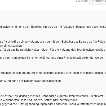
Sprache:
wird zwischen dir und dem Betreiber ein Vertrag mit folgenden Regelungen geschlosse
ard“) schließt du einen Nutzungsvertrag mit dem Betreiber des Boards ab (im Folge
gen einverstanden.
rfst du das Board nicht weiter nutzen. Für die Nutzung des Boards gelten jeweils d
d kann von beiden Seiten ohne Einhaltung einer Frist jederzeit gekündigt werden.
 einfaches, zeitlich und räumlich unbeschränktes und unentgeltliches Recht, deinen B
nach Kündigung des Nutzungsvertrages bestehen.
alte enthält, die gegen geltendes Recht oder die guten Sitten verstoßen. Du erklärst
gen verwendeten Links und Bilder zu setzen bzw. zu verwenden.
en gegen diese Nutzungsbedingungen oder anderer im Board veröffentlichten Regel