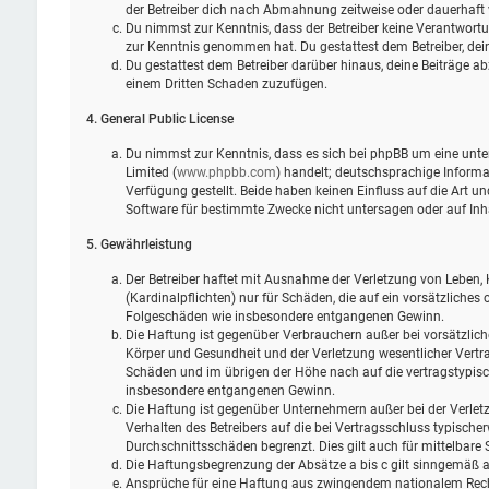
der Betreiber dich nach Abmahnung zeitweise oder dauerhaft 
Du nimmst zur Kenntnis, dass der Betreiber keine Verantwortung 
zur Kenntnis genommen hat. Du gestattest dem Betreiber, dein
Du gestattest dem Betreiber darüber hinaus, deine Beiträge ab
einem Dritten Schaden zuzufügen.
4. General Public License
Du nimmst zur Kenntnis, dass es sich bei phpBB um eine unter
Limited (
www.phpbb.com
) handelt; deutschsprachige Infor
Verfügung gestellt. Beide haben keinen Einfluss auf die Art 
Software für bestimmte Zwecke nicht untersagen oder auf Inh
5. Gewährleistung
Der Betreiber haftet mit Ausnahme der Verletzung von Leben, 
(Kardinalpflichten) nur für Schäden, die auf ein vorsätzliches 
Folgeschäden wie insbesondere entgangenen Gewinn.
Die Haftung ist gegenüber Verbrauchern außer bei vorsätzlic
Körper und Gesundheit und der Verletzung wesentlicher Vertra
Schäden und im übrigen der Höhe nach auf die vertragstypisc
insbesondere entgangenen Gewinn.
Die Haftung ist gegenüber Unternehmern außer bei der Verlet
Verhalten des Betreibers auf die bei Vertragsschluss typisch
Durchschnittsschäden begrenzt. Dies gilt auch für mittelbar
Die Haftungsbegrenzung der Absätze a bis c gilt sinngemäß au
Ansprüche für eine Haftung aus zwingendem nationalem Rech