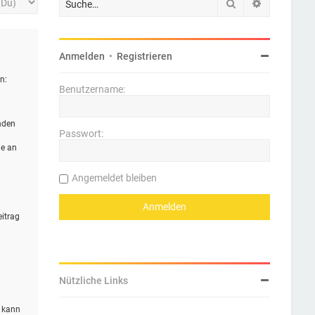
Suche
Erweiterte 
Anmelden
•
Registrieren
n:
Benutzername:
nden
Passwort:
ie an
Angemeldet bleiben
eitrag
Nützliche Links
n kann