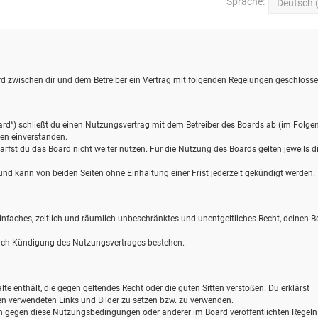
Sprache:
wird zwischen dir und dem Betreiber ein Vertrag mit folgenden Regelungen geschlosse
ard“) schließt du einen Nutzungsvertrag mit dem Betreiber des Boards ab (im Folge
gen einverstanden.
rfst du das Board nicht weiter nutzen. Für die Nutzung des Boards gelten jeweils d
d kann von beiden Seiten ohne Einhaltung einer Frist jederzeit gekündigt werden.
 einfaches, zeitlich und räumlich unbeschränktes und unentgeltliches Recht, deinen B
nach Kündigung des Nutzungsvertrages bestehen.
alte enthält, die gegen geltendes Recht oder die guten Sitten verstoßen. Du erklärst
gen verwendeten Links und Bilder zu setzen bzw. zu verwenden.
en gegen diese Nutzungsbedingungen oder anderer im Board veröffentlichten Regel