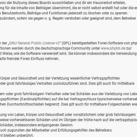
von der Nutzung dieses Boards ausschließen und dir ein Hausverbot erteilen.
für die Inhalte von Beiträgen übernimmt, die er nicht selbst erstellt hat oder die er
 Benutzerkonto, Beiträge und Funktionen jederzeit zu löschen oder zu sperren.
zuändern, sofern sie gegen o. g. Regeln verstoßen oder geeignet sind, dem Betreiber
 der „
GNU General Public License v2
“ (GPL) bereitgestellten Foren-Software von ph
mationen werden durch die deutschsprachige Community unter
www.phpbb.de
zur
und Weise, wie die Software verwendet wird. Sie können insbesondere die Verwendung
alte fremder Foren Einfluss nehmen.
Körper und Gesundheit und der Verletzung wesentlicher Vertragspflichten
oder grob fahrlässiges Verhalten zurückzuführen sind. Dies gilt auch für mittelbare
hem oder grob fahrlässigem Verhalten oder bei Schäden aus der Verletzung von Leb
gspflichten (Kardinalpflichten) auf die bei Vertragsschluss typischerweise vorhers
hen Durchschnittsschäden begrenzt. Dies gilt auch für mittelbare Folgeschäden wi
zung von Leben, Körper und Gesundheit oder vorsätzlichem oder grob fahrlässigem
erweise vorhersehbaren Schäden und im Übrigen der Höhe nach auf die vertragstypi
e Schäden, insbesondere entgangenen Gewinn.
ch zugunsten der Mitarbeiter und Erfüllungsgehilfen des Betreibers.
t bleiben unberührt.