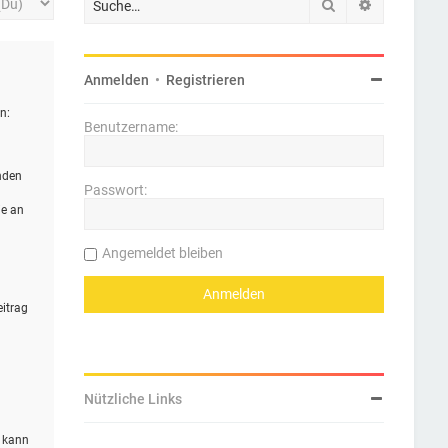
Suche
Erweiterte 
Anmelden
•
Registrieren
n:
Benutzername:
nden
Passwort:
ie an
Angemeldet bleiben
eitrag
Nützliche Links
n kann