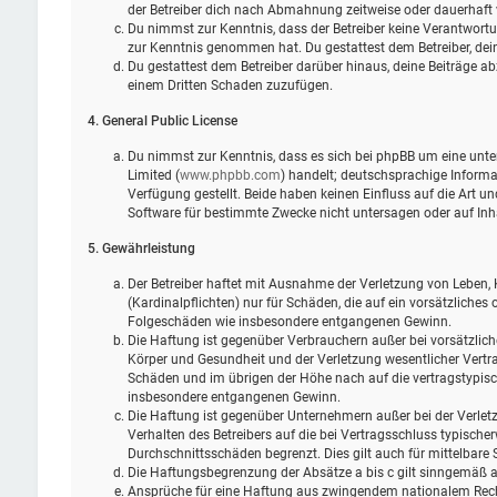
der Betreiber dich nach Abmahnung zeitweise oder dauerhaft 
Du nimmst zur Kenntnis, dass der Betreiber keine Verantwortung 
zur Kenntnis genommen hat. Du gestattest dem Betreiber, dein
Du gestattest dem Betreiber darüber hinaus, deine Beiträge ab
einem Dritten Schaden zuzufügen.
4. General Public License
Du nimmst zur Kenntnis, dass es sich bei phpBB um eine unter
Limited (
www.phpbb.com
) handelt; deutschsprachige Infor
Verfügung gestellt. Beide haben keinen Einfluss auf die Art 
Software für bestimmte Zwecke nicht untersagen oder auf Inh
5. Gewährleistung
Der Betreiber haftet mit Ausnahme der Verletzung von Leben, 
(Kardinalpflichten) nur für Schäden, die auf ein vorsätzliches 
Folgeschäden wie insbesondere entgangenen Gewinn.
Die Haftung ist gegenüber Verbrauchern außer bei vorsätzlic
Körper und Gesundheit und der Verletzung wesentlicher Vertra
Schäden und im übrigen der Höhe nach auf die vertragstypisc
insbesondere entgangenen Gewinn.
Die Haftung ist gegenüber Unternehmern außer bei der Verlet
Verhalten des Betreibers auf die bei Vertragsschluss typisch
Durchschnittsschäden begrenzt. Dies gilt auch für mittelbar
Die Haftungsbegrenzung der Absätze a bis c gilt sinngemäß au
Ansprüche für eine Haftung aus zwingendem nationalem Rech