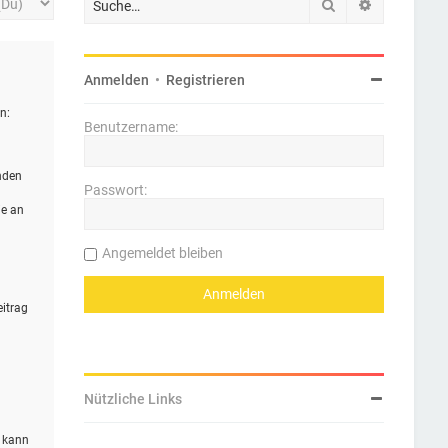
Suche
Erweiterte 
Anmelden
•
Registrieren
n:
Benutzername:
nden
Passwort:
ie an
Angemeldet bleiben
eitrag
Nützliche Links
n kann