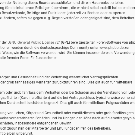
von der Nutzung dieses Boards ausschließen und dir ein Hausverbot erteilen.
für die Inhalte von Beiträgen übernimmt, die er nicht selbst erstellt hat oder die er
 Benutzerkonto, Beiträge und Funktionen jederzeit zu löschen oder zu sperren.
zuändern, sofern sie gegen o. g. Regeln verstoßen oder geeignet sind, dem Betreiber
 der „
GNU General Public License v2
“ (GPL) bereitgestellten Foren-Software von ph
mationen werden durch die deutschsprachige Community unter
www.phpbb.de
zur
und Weise, wie die Software verwendet wird. Sie können insbesondere die Verwendung
alte fremder Foren Einfluss nehmen.
Körper und Gesundheit und der Verletzung wesentlicher Vertragspflichten
oder grob fahrlässiges Verhalten zurückzuführen sind. Dies gilt auch für mittelbare
hem oder grob fahrlässigem Verhalten oder bei Schäden aus der Verletzung von Leb
gspflichten (Kardinalpflichten) auf die bei Vertragsschluss typischerweise vorhers
hen Durchschnittsschäden begrenzt. Dies gilt auch für mittelbare Folgeschäden wi
zung von Leben, Körper und Gesundheit oder vorsätzlichem oder grob fahrlässigem
erweise vorhersehbaren Schäden und im Übrigen der Höhe nach auf die vertragstypi
e Schäden, insbesondere entgangenen Gewinn.
ch zugunsten der Mitarbeiter und Erfüllungsgehilfen des Betreibers.
t bleiben unberührt.