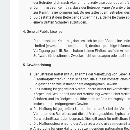
der Betreiber dich nach Abmahnung zeitweise oder dauerhaft 
Du nimmst zur Kenntnis, dass der Betreiber keine Verantwortung 
zur Kenntnis genommen hat. Du gestattest dem Betreiber, dein
Du gestattest dem Betreiber darüber hinaus, deine Beiträge ab
einem Dritten Schaden zuzufügen.
4. General Public License
Du nimmst zur Kenntnis, dass es sich bei phpBB um eine unter
Limited (
www.phpbb.com
) handelt; deutschsprachige Infor
Verfügung gestellt. Beide haben keinen Einfluss auf die Art 
Software für bestimmte Zwecke nicht untersagen oder auf Inh
5. Gewährleistung
Der Betreiber haftet mit Ausnahme der Verletzung von Leben, 
(Kardinalpflichten) nur für Schäden, die auf ein vorsätzliches 
Folgeschäden wie insbesondere entgangenen Gewinn.
Die Haftung ist gegenüber Verbrauchern außer bei vorsätzlic
Körper und Gesundheit und der Verletzung wesentlicher Vertra
Schäden und im übrigen der Höhe nach auf die vertragstypisc
insbesondere entgangenen Gewinn.
Die Haftung ist gegenüber Unternehmern außer bei der Verlet
Verhalten des Betreibers auf die bei Vertragsschluss typisch
Durchschnittsschäden begrenzt. Dies gilt auch für mittelbar
Die Haftungsbegrenzung der Absätze a bis c gilt sinngemäß au
Ansprüche für eine Haftung aus zwingendem nationalem Rech