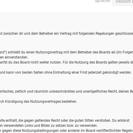
Sprache:
wird zwischen dir und dem Betreiber ein Vertrag mit folgenden Regelungen geschlosse
ard“) schließt du einen Nutzungsvertrag mit dem Betreiber des Boards ab (im Folge
gen einverstanden.
rfst du das Board nicht weiter nutzen. Für die Nutzung des Boards gelten jeweils d
d kann von beiden Seiten ohne Einhaltung einer Frist jederzeit gekündigt werden.
 einfaches, zeitlich und räumlich unbeschränktes und unentgeltliches Recht, deinen B
nach Kündigung des Nutzungsvertrages bestehen.
alte enthält, die gegen geltendes Recht oder die guten Sitten verstoßen. Du erklärst
gen verwendeten Links und Bilder zu setzen bzw. zu verwenden.
en gegen diese Nutzungsbedingungen oder anderer im Board veröffentlichten Regel