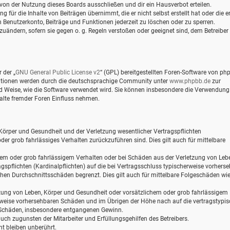
von der Nutzung dieses Boards ausschließen und dir ein Hausverbot erteilen.
für die Inhalte von Beiträgen übernimmt, die er nicht selbst erstellt hat oder die er
 Benutzerkonto, Beiträge und Funktionen jederzeit zu löschen oder zu sperren.
zuändern, sofern sie gegen o. g. Regeln verstoßen oder geeignet sind, dem Betreiber
 der „
GNU General Public License v2
“ (GPL) bereitgestellten Foren-Software von ph
mationen werden durch die deutschsprachige Community unter
www.phpbb.de
zur
und Weise, wie die Software verwendet wird. Sie können insbesondere die Verwendung
alte fremder Foren Einfluss nehmen.
Körper und Gesundheit und der Verletzung wesentlicher Vertragspflichten
oder grob fahrlässiges Verhalten zurückzuführen sind. Dies gilt auch für mittelbare
hem oder grob fahrlässigem Verhalten oder bei Schäden aus der Verletzung von Leb
gspflichten (Kardinalpflichten) auf die bei Vertragsschluss typischerweise vorhers
hen Durchschnittsschäden begrenzt. Dies gilt auch für mittelbare Folgeschäden wi
zung von Leben, Körper und Gesundheit oder vorsätzlichem oder grob fahrlässigem
erweise vorhersehbaren Schäden und im Übrigen der Höhe nach auf die vertragstypi
e Schäden, insbesondere entgangenen Gewinn.
ch zugunsten der Mitarbeiter und Erfüllungsgehilfen des Betreibers.
t bleiben unberührt.