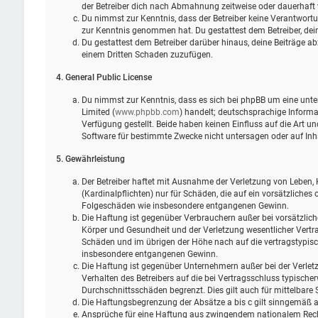
der Betreiber dich nach Abmahnung zeitweise oder dauerhaft 
Du nimmst zur Kenntnis, dass der Betreiber keine Verantwortung 
zur Kenntnis genommen hat. Du gestattest dem Betreiber, dein
Du gestattest dem Betreiber darüber hinaus, deine Beiträge ab
einem Dritten Schaden zuzufügen.
4. General Public License
Du nimmst zur Kenntnis, dass es sich bei phpBB um eine unter
Limited (
www.phpbb.com
) handelt; deutschsprachige Infor
Verfügung gestellt. Beide haben keinen Einfluss auf die Art 
Software für bestimmte Zwecke nicht untersagen oder auf Inh
5. Gewährleistung
Der Betreiber haftet mit Ausnahme der Verletzung von Leben, 
(Kardinalpflichten) nur für Schäden, die auf ein vorsätzliches 
Folgeschäden wie insbesondere entgangenen Gewinn.
Die Haftung ist gegenüber Verbrauchern außer bei vorsätzlic
Körper und Gesundheit und der Verletzung wesentlicher Vertra
Schäden und im übrigen der Höhe nach auf die vertragstypisc
insbesondere entgangenen Gewinn.
Die Haftung ist gegenüber Unternehmern außer bei der Verlet
Verhalten des Betreibers auf die bei Vertragsschluss typisch
Durchschnittsschäden begrenzt. Dies gilt auch für mittelbar
Die Haftungsbegrenzung der Absätze a bis c gilt sinngemäß au
Ansprüche für eine Haftung aus zwingendem nationalem Rech