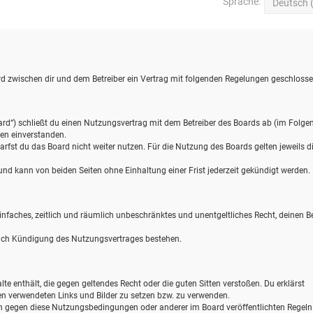
Sprache:
wird zwischen dir und dem Betreiber ein Vertrag mit folgenden Regelungen geschlosse
ard“) schließt du einen Nutzungsvertrag mit dem Betreiber des Boards ab (im Folge
gen einverstanden.
rfst du das Board nicht weiter nutzen. Für die Nutzung des Boards gelten jeweils d
d kann von beiden Seiten ohne Einhaltung einer Frist jederzeit gekündigt werden.
 einfaches, zeitlich und räumlich unbeschränktes und unentgeltliches Recht, deinen B
nach Kündigung des Nutzungsvertrages bestehen.
alte enthält, die gegen geltendes Recht oder die guten Sitten verstoßen. Du erklärst
gen verwendeten Links und Bilder zu setzen bzw. zu verwenden.
en gegen diese Nutzungsbedingungen oder anderer im Board veröffentlichten Regel