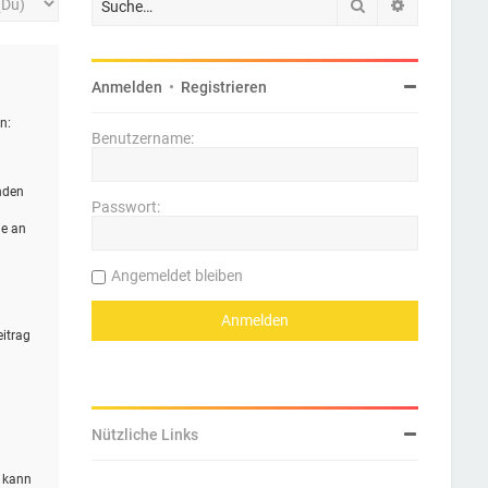
Suche
Erweiterte 
Anmelden
•
Registrieren
n:
Benutzername:
nden
Passwort:
ie an
Angemeldet bleiben
eitrag
Nützliche Links
n kann