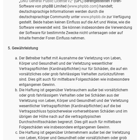
„
GNU General Public License v2
“ (GPL) bereitgestellten Foren-
Software von phpBB Limited (
www.phpbb.com
) handelt;
deutschsprachige Informationen werden durch die
deutschsprachige Community unter
www.phpbb.de
zur Verfügung
gestellt. Beide haben keinen Einfluss auf die Art und Weise, wie die
Software verwendet wird. Sie können insbesondere die Verwendung
der Software für bestimmte Zwecke nicht untersagen oder auf
Inhalte fremder Foren Einfluss nehmen.
5. Gewährleistung
Der Betreiber haftet mit Ausnahme der Verletzung von Leben,
Körper und Gesundheit und der Verletzung wesentlicher
Vertragspflichten (Kardinalpflichten) nur für Schäden, die auf ein
vorsätzliches oder grob fahrlässiges Verhalten zurückzuführen
sind. Dies gilt auch für mittelbare Folgeschäden wie insbesondere
entgangenen Gewinn.
Die Haftung ist gegenüber Verbrauchern außer bei vorsätzlichem
oder grob fahrlässigem Verhalten oder bei Schäden aus der
Verletzung von Leben, Körper und Gesundheit und der Verletzung
wesentlicher Vertragspflichten (Kardinalpflichten) auf die bei
Vertragsschluss typischerweise vorhersehbaren Schäden und im
übrigen der Höhe nach auf die vertragstypischen
Durchschnittsschäden begrenzt. Dies gilt auch für mittelbare
Folgeschäden wie insbesondere entgangenen Gewinn.
Die Haftung ist gegenüber Unternehmern außer bei der Verletzung
von Leben, Körper und Gesundheit oder vorsätzlichem oder grob