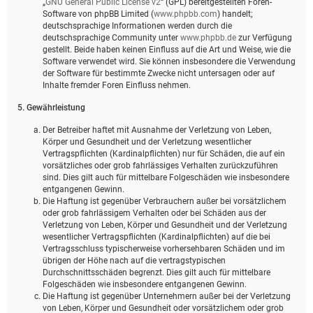
„
GNU General Public License v2
“ (GPL) bereitgestellten Foren-
Software von phpBB Limited (
www.phpbb.com
) handelt;
deutschsprachige Informationen werden durch die
deutschsprachige Community unter
www.phpbb.de
zur Verfügung
gestellt. Beide haben keinen Einfluss auf die Art und Weise, wie die
Software verwendet wird. Sie können insbesondere die Verwendung
der Software für bestimmte Zwecke nicht untersagen oder auf
Inhalte fremder Foren Einfluss nehmen.
5. Gewährleistung
Der Betreiber haftet mit Ausnahme der Verletzung von Leben,
Körper und Gesundheit und der Verletzung wesentlicher
Vertragspflichten (Kardinalpflichten) nur für Schäden, die auf ein
vorsätzliches oder grob fahrlässiges Verhalten zurückzuführen
sind. Dies gilt auch für mittelbare Folgeschäden wie insbesondere
entgangenen Gewinn.
Die Haftung ist gegenüber Verbrauchern außer bei vorsätzlichem
oder grob fahrlässigem Verhalten oder bei Schäden aus der
Verletzung von Leben, Körper und Gesundheit und der Verletzung
wesentlicher Vertragspflichten (Kardinalpflichten) auf die bei
Vertragsschluss typischerweise vorhersehbaren Schäden und im
übrigen der Höhe nach auf die vertragstypischen
Durchschnittsschäden begrenzt. Dies gilt auch für mittelbare
Folgeschäden wie insbesondere entgangenen Gewinn.
Die Haftung ist gegenüber Unternehmern außer bei der Verletzung
von Leben, Körper und Gesundheit oder vorsätzlichem oder grob